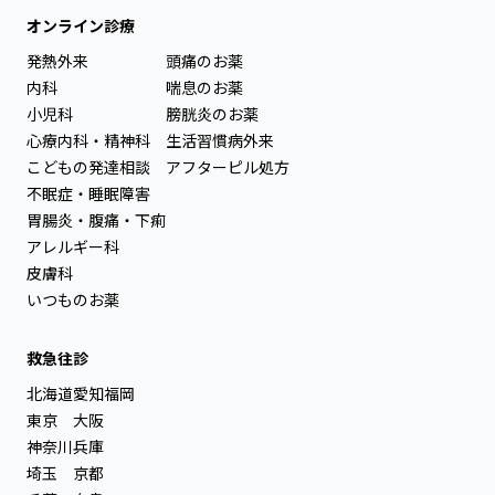
オンライン診療
発熱外来
頭痛のお薬
内科
喘息のお薬
小児科
膀胱炎のお薬
心療内科・精神科
生活習慣病外来
こどもの発達相談
アフターピル処方
不眠症・睡眠障害
胃腸炎・腹痛・下痢
アレルギー科
皮膚科
いつものお薬
救急往診
北海道
愛知
福岡
東京
大阪
神奈川
兵庫
埼玉
京都