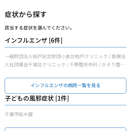
症状から探す
該当する症状を選んでください。
インフルエンザ [6件]
一般財団法人柏戸記念財団小倉台柏戸クリニック / 医療法
人社団榎会千城台クリニック / 千野整形外科 / かそり整形
外科 / 医療法人社団誠馨会千葉中央メディカルセンター /
千葉市桜木園
インフルエンザの病院一覧を見る
子どもの風邪症状 [1件]
千葉市桜木園