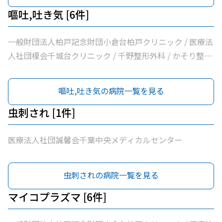
嘔吐,吐き気 [6件]
一般財団法人柏戸記念財団小倉台柏戸クリニック / 医療法
人社団榎会千城台クリニック / 千野整形外科 / かそり整形
外科 / 医療法人社団誠馨会千葉中央メディカルセンター /
千葉市桜木園
嘔吐,吐き気の病院一覧を見る
虫刺され [1件]
医療法人社団誠馨会千葉中央メディカルセンター
虫刺されの病院一覧を見る
マイコプラズマ [6件]