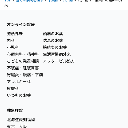
来
オンライン診療
発熱外来
頭痛のお薬
内科
喘息のお薬
小児科
膀胱炎のお薬
心療内科・精神科
生活習慣病外来
こどもの発達相談
アフターピル処方
不眠症・睡眠障害
胃腸炎・腹痛・下痢
アレルギー科
皮膚科
いつものお薬
救急往診
北海道
愛知
福岡
東京
大阪