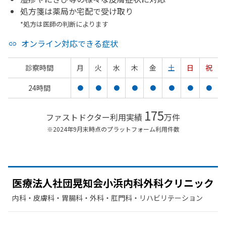
処方箋は薬局か宅配で受け取り
*処方は医師の判断によります
オンライン対応できる症状
診察時間
月
火
水
木
金
土
日
祝
24時間
●
●
●
●
●
●
●
●
175
ファストドクター利用実績
万件
※2024年9月末時点のプラットフォーム利用件数
医療法人社団晃知会小浜内科外科クリニック
内科・​皮膚科・​胃腸科・​外科・​肛門科・​リハビリテーション