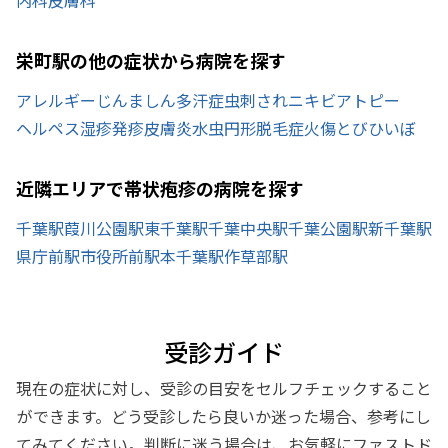
栄町駅の他の症状から病院を探す
アレルギー
じんましん
多汗症
虫刺され
ニキビ
アトピー
ヘルペス
湿疹
発疹
皮膚炎
水虫
円形脱毛症
火傷
とびひ
いぼ
近隣エリアで帯状疱疹の病院を探す
千葉駅
葭川公園駅
東千葉駅
千葉中央駅
千葉公園駅
新千葉駅
県庁前駅
市役所前駅
本千葉駅
作草部駅
受診ガイド
現在の症状に対し、受診の目安をセルフチェックすること
ができます。どう受診したら良いか迷った場合、参考にし
てみてください。判断に迷う場合は、お気軽にファストド