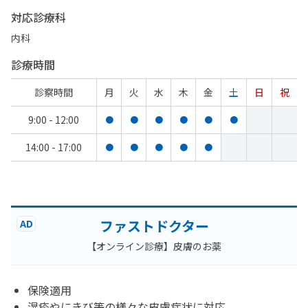
対応診療科
内科
診療時間
診察時間
月
火
水
木
金
土
日
祝
9:00 - 12:00
●
●
●
●
●
●
14:00 - 17:00
●
●
●
●
●
ファストドクター
AD
【オンライン診療】皮膚のお薬
保険適用
湿疹やにきび等の様々な皮膚症状に対応