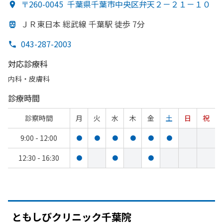
〒260-0045
千葉県千葉市中央区弁天２－２１－１０
ＪＲ東日本 総武線 千葉駅 徒歩 7分
043-287-2003
対応診療科
内科・​皮膚科
診療時間
診察時間
月
火
水
木
金
土
日
祝
9:00 - 12:00
●
●
●
●
●
●
12:30 - 16:30
●
●
●
ともしびクリニック
千葉院