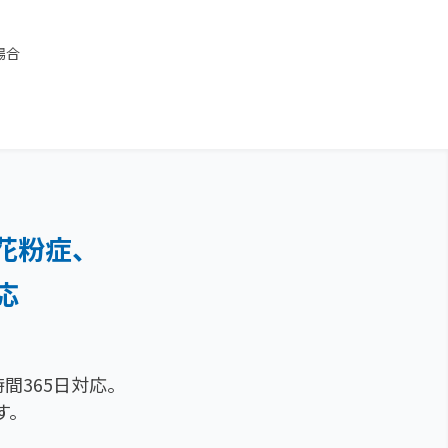
場合
花粉症、
応
間365日対応。
す。