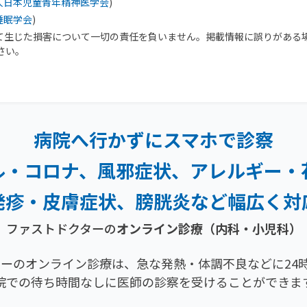
人日本児童青年精神医学会
)
睡眠学会
)
て生じた損害について一切の責任を負いません。掲載情報に誤りがある
さい。
病院へ行かずにスマホで診察
ル・コロナ、風邪症状、
アレルギー・
発疹・
皮膚症状、膀胱炎など幅広く対
ファストドクターの
オンライン診療（内科・小児科）
ーのオンライン診療は、急な発熱・体調不良などに24時
院での待ち時間なしに医師の診察を受けることができま