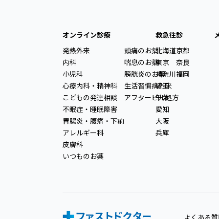
オンライン診療
救急往診
発熱外来
頭痛のお薬
北海道
京都
内科
喘息のお薬
東京
奈良
小児科
膀胱炎のお薬
神奈川
福岡
心療内科・精神科
生活習慣病外来
埼玉
こどもの発達相談
アフターピル処方
千葉
不眠症・睡眠障害
愛知
胃腸炎・腹痛・下痢
大阪
アレルギー科
兵庫
皮膚科
いつものお薬
よくある質