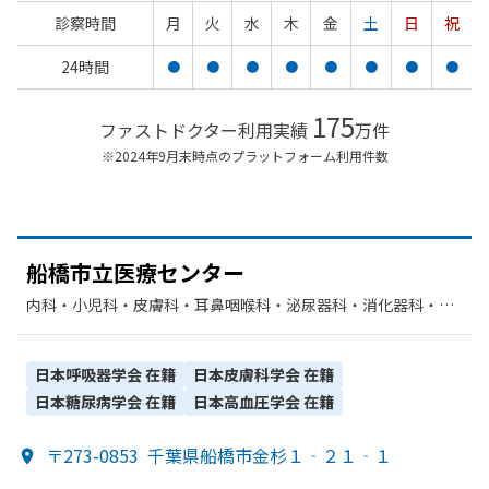
診察時間
月
火
水
木
金
土
日
祝
24時間
●
●
●
●
●
●
●
●
175
ファストドクター利用実績
万件
※2024年9月末時点のプラットフォーム利用件数
船橋市立医療センター
内科・​小児科・​皮膚科・​耳鼻咽喉科・​泌尿器科・​消化器科・​呼
吸器内科・​精神科・神経科・​外科・​整形外科・​形成外科・​脳神
経外科・​心臓血管外科・​腫瘍内科・外科・​緩和ケア・​産婦人
科・​眼科・​内分泌科・​リハビリテーション・​放射線科・​麻酔
日本呼吸器学会
在籍
日本皮膚科学会
在籍
科・​歯科口腔外科・​呼吸器外科・​神経内科・​救急科・​腎臓内
日本糖尿病学会
在籍
日本高血圧学会
在籍
科・外科・​リウマチ科・​循環器科・​乳腺外科
〒273-0853
千葉県船橋市金杉１‐２１‐１