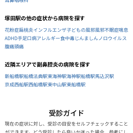
塚田駅の他の症状から病院を探す
花粉症
扁桃炎
インフルエンザ
子どもの風邪
風邪
不眠症
喘息
ADHD
手足口病
アレルギー
食中毒
じんましん
ノロウイルス
腹痛
頭痛
近隣エリアで副鼻腔炎の病院を探す
新船橋駅
船橋法典駅
東海神駅
海神駅
船橋駅
馬込沢駅
京成西船駅
西船橋駅
東中山駅
東船橋駅
受診ガイド
現在の症状に対し、受診の目安をセルフチェックすること
ができます。どう受診したら良いか迷った場合、参考にし