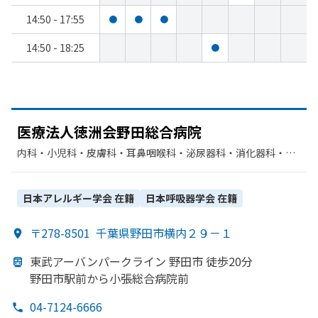
14:50 - 17:55
●
●
●
14:50 - 18:25
●
医療法人徳洲会野田総合病院
内科・​小児科・​皮膚科・​耳鼻咽喉科・​泌尿器科・​消化器科・​呼
吸器内科・​その他・​外科・​心臓血管外科・​整形外科・​脳神経外
科・​産婦人科・​眼科・​リハビリテーション・​放射線科・​麻酔
科・​呼吸器外科・​臨床検査・病理診断・​小児外科・​循環器科・​
日本アレルギー学会
在籍
日本呼吸器学会
在籍
腎臓内科・外科・​肛門科・​ペインクリニック・​糖尿病内科・​乳
腺外科・​救急科・​形成外科・​血液内科・​神経内科
〒278-8501
千葉県野田市横内２９－１
東武アーバンパークライン 野田市 徒歩20分
野田市駅前から
小張総合病院前
04-7124-6666