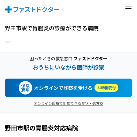
野田市駅で胃腸炎の診療ができる病院
困ったときの救急窓口
ファストドクター
おうちにいながら医師が診察
保険
オンラインで診察を受ける
24時間受付
適用
オンライン診療で対応できる症状・処方薬
野田市駅
の
胃腸炎
対応病院