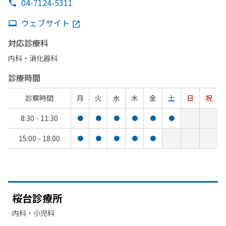
04-7124-5311
ウェブサイト
対応診療科
内科・​消化器科
診療時間
診察時間
月
火
水
木
金
土
日
祝
8:30 - 11:30
●
●
●
●
●
●
15:00 - 18:00
●
●
●
●
●
桜台診療所
内科・​小児科