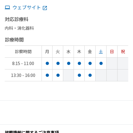
ウェブサイト
対応診療科
内科・​消化器科
診療時間
診察時間
月
火
水
木
金
土
日
祝
8:15 - 11:00
●
●
●
●
●
●
13:30 - 16:00
●
●
●
●
掲載情報に関するご注意事項