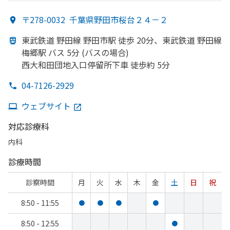
〒278-0032
千葉県野田市桜台２４－２
東武鉄道 野田線 野田市駅 徒歩 20分、
東武鉄道 野田線
梅郷駅 バス 5分 (バスの
場合)
西大和田団地入口停留所下車 徒歩約 5分
04-7126-2929
ウェブサイト
対応診療科
内科
診療時間
診察時間
月
火
水
木
金
土
日
祝
8:50 - 11:55
●
●
●
●
8:50 - 12:55
●