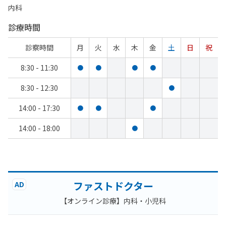
内科
診療時間
診察時間
月
火
水
木
金
土
日
祝
8:30 - 11:30
●
●
●
●
8:30 - 12:30
●
14:00 - 17:30
●
●
●
14:00 - 18:00
●
ファストドクター
AD
【オンライン診療】内科・小児科