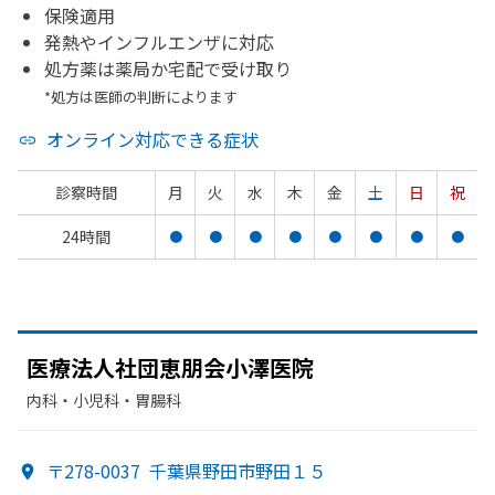
保険適用
発熱やインフルエンザに対応
処方薬は薬局か宅配で受け取り
*処方は医師の判断によります
オンライン対応できる症状
診察時間
月
火
水
木
金
土
日
祝
24時間
●
●
●
●
●
●
●
●
医療法人社団恵朋会小澤医院
内科・​小児科・​胃腸科
〒278-0037
千葉県野田市野田１５