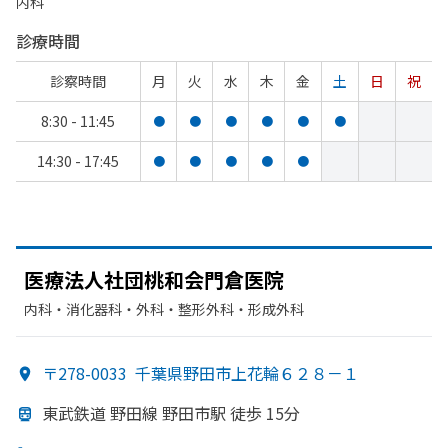
内科
診療時間
診察時間
月
火
水
木
金
土
日
祝
8:30 - 11:45
●
●
●
●
●
●
14:30 - 17:45
●
●
●
●
●
医療法人社団桃和会門倉医院
内科・​消化器科・​外科・​整形外科・​形成外科
〒278-0033
千葉県野田市上花輪６２８－１
東武鉄道 野田線 野田市駅 徒歩 15分