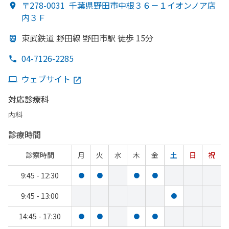
〒278-0031
千葉県野田市中根３６－１イオンノア店
内３Ｆ
東武鉄道 野田線 野田市駅 徒歩 15分
04-7126-2285
ウェブサイト
対応診療科
内科
診療時間
診察時間
月
火
水
木
金
土
日
祝
9:45 - 12:30
●
●
●
●
9:45 - 13:00
●
14:45 - 17:30
●
●
●
●