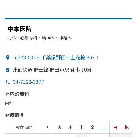
中本医院
内科・​心療内科・​精神科・神経科
〒278-0033
千葉県野田市上花輪８６１
東武鉄道 野田線 野田市駅 徒歩 10分
04-7122-3377
対応診療科
内科
診療時間
診察時間
月
火
水
木
金
土
日
祝