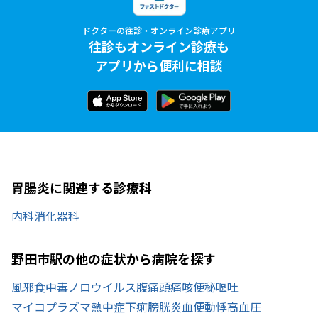
ドクターの往診・オンライン診療アプリ
往診もオンライン診療も
アプリから便利に相談
胃腸炎に関連する診療科
内科
消化器科
野田市駅の他の症状から病院を探す
風邪
食中毒
ノロウイルス
腹痛
頭痛
咳
便秘
嘔吐
マイコプラズマ
熱中症
下痢
膀胱炎
血便
動悸
高血圧