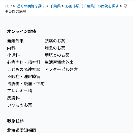
TOP
近くの病院を探す
千葉県
野田市駅（千葉県）の病院を探す
胃
腸炎対応病院
オンライン診療
発熱外来
頭痛のお薬
内科
喘息のお薬
小児科
膀胱炎のお薬
心療内科・精神科
生活習慣病外来
こどもの発達相談
アフターピル処方
不眠症・睡眠障害
胃腸炎・腹痛・下痢
アレルギー科
皮膚科
いつものお薬
救急往診
北海道
愛知
福岡