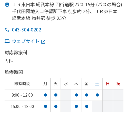
ＪＲ東日本 総武本線 四街道駅 バス 15分 (バスの
場合)
千代田団地入口停留所下車 徒歩約 2分、
ＪＲ東日本
総武本線 物井駅 徒歩 25分
043-304-0202
ウェブサイト
対応診療科
内科
診療時間
診察時間
月
火
水
木
金
土
日
祝
9:00 - 12:00
●
●
●
●
●
15:00 - 18:00
●
●
●
●