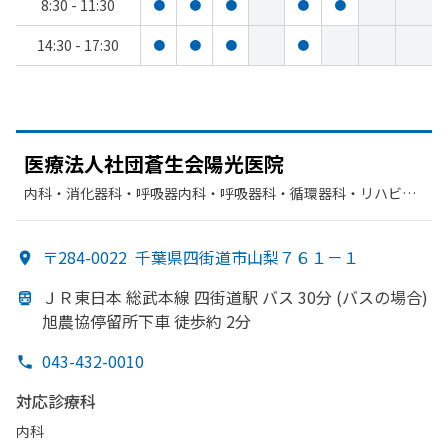
8:30 - 11:30
●
●
●
●
●
14:30 - 17:30
●
●
●
●
医療法人社団蒼生会陽光医院
内科・​消化器科・​呼吸器内科・​呼吸器科・​循環器科・​リハビリ
テーション
〒284-0022
千葉県四街道市山梨７６１－１
ＪＲ東日本 総武本線 四街道駅 バス 30分 (バスの
場合)
旭農協停留所下車 徒歩約 2分
043-432-0010
対応診療科
内科