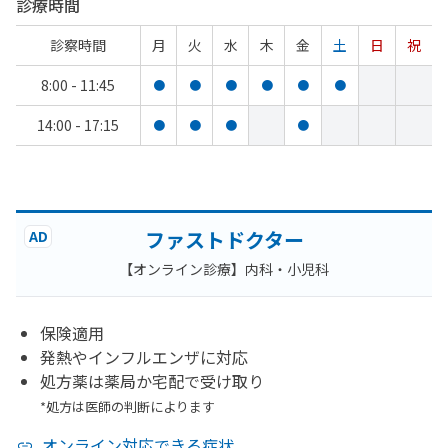
診療時間
診察時間
月
火
水
木
金
土
日
祝
8:00 - 11:45
●
●
●
●
●
●
14:00 - 17:15
●
●
●
●
ファストドクター
AD
【オンライン診療】内科・小児科
保険適用
発熱やインフルエンザに対応
処方薬は薬局か宅配で受け取り
*処方は医師の判断によります
オンライン対応できる症状