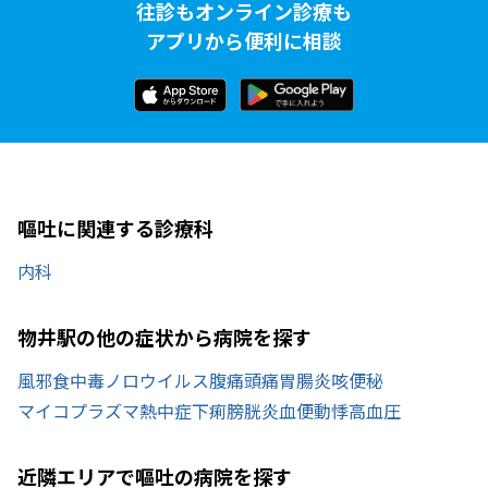
往診もオンライン診療も
アプリから便利に相談
嘔吐に関連する診療科
内科
物井駅の他の症状から病院を探す
風邪
食中毒
ノロウイルス
腹痛
頭痛
胃腸炎
咳
便秘
マイコプラズマ
熱中症
下痢
膀胱炎
血便
動悸
高血圧
近隣エリアで嘔吐の病院を探す