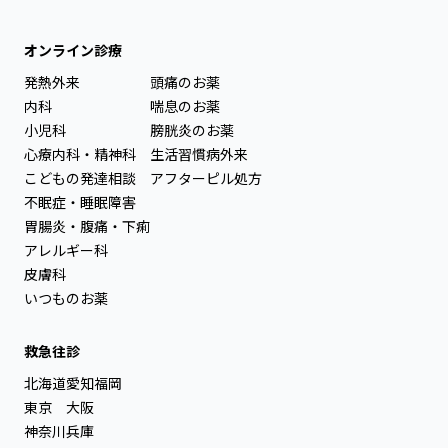
オンライン診療
発熱外来
頭痛のお薬
内科
喘息のお薬
小児科
膀胱炎のお薬
心療内科・精神科
生活習慣病外来
こどもの発達相談
アフターピル処方
不眠症・睡眠障害
胃腸炎・腹痛・下痢
アレルギー科
皮膚科
いつものお薬
救急往診
北海道
愛知
福岡
東京
大阪
神奈川
兵庫