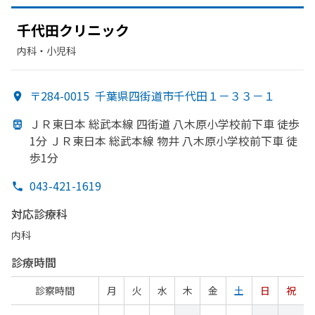
千代田クリニック
内科・​小児科
〒284-0015
千葉県四街道市千代田１－３３－１
ＪＲ東日本 総武本線 四街道 八木原小学校前下車 徒歩
1分 ＪＲ東日本 総武本線 物井 八木原小学校前下車 徒
歩1分
043-421-1619
対応診療科
内科
診療時間
診察時間
月
火
水
木
金
土
日
祝