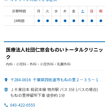
診察時間
月
火
水
木
金
土
日
祝
24時間
●
●
●
●
●
●
●
●
医療法人社団仁悠会ものいトータルクリニッ
ク
内科・​小児科・​外科・​小児外科・​乳腺外科
〒284-0016
千葉県四街道市もねの里２－３５－１
ＪＲ東日本 総武本線 物井駅 バス 3分 (バスの
場合)
もねの
里停留所下車 徒歩約 1分
043-422-0555