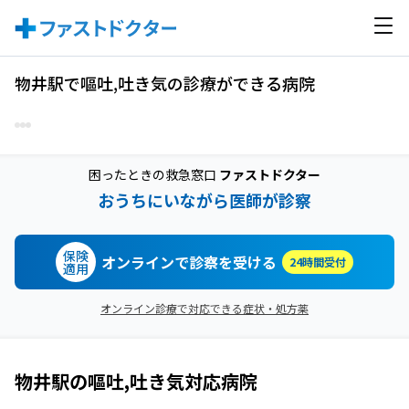
物井駅で嘔吐,吐き気の診療ができる病院
困ったときの救急窓口
ファストドクター
おうちにいながら医師が診察
保険
オンラインで診察を受ける
24時間受付
適用
オンライン診療で対応できる症状・処方薬
物井駅
の
嘔吐,吐き気
対応病院