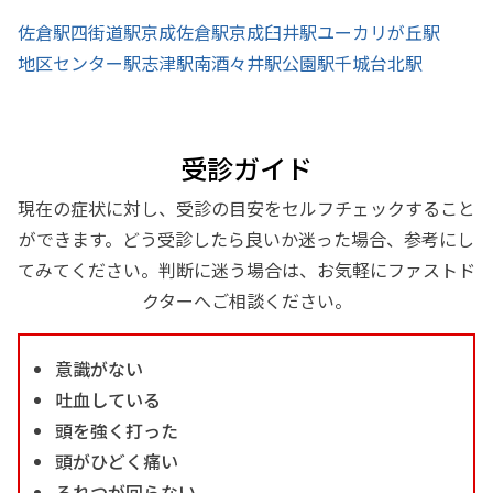
佐倉駅
四街道駅
京成佐倉駅
京成臼井駅
ユーカリが丘駅
地区センター駅
志津駅
南酒々井駅
公園駅
千城台北駅
受診ガイド
現在の症状に対し、受診の目安をセルフチェックすること
ができます。どう受診したら良いか迷った場合、参考にし
てみてください。判断に迷う場合は、お気軽にファストド
クターへご相談ください。
意識がない
吐血している
頭を強く打った
頭がひどく痛い
ろれつが回らない