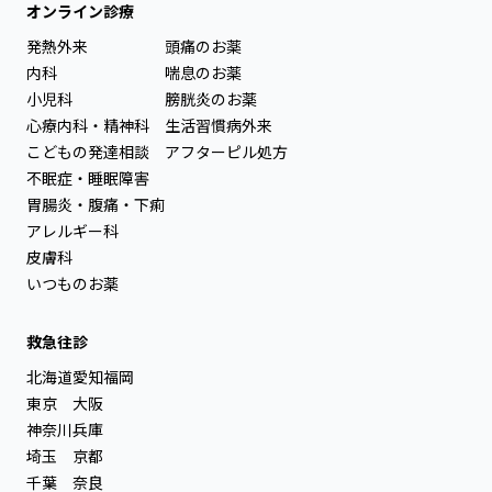
オンライン診療
発熱外来
頭痛のお薬
内科
喘息のお薬
小児科
膀胱炎のお薬
心療内科・精神科
生活習慣病外来
こどもの発達相談
アフターピル処方
不眠症・睡眠障害
胃腸炎・腹痛・下痢
アレルギー科
皮膚科
いつものお薬
救急往診
北海道
愛知
福岡
東京
大阪
神奈川
兵庫
埼玉
京都
千葉
奈良