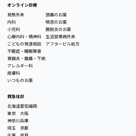
オンライン診療
発熱外来
頭痛のお薬
内科
喘息のお薬
小児科
膀胱炎のお薬
心療内科・精神科
生活習慣病外来
こどもの発達相談
アフターピル処方
不眠症・睡眠障害
胃腸炎・腹痛・下痢
アレルギー科
皮膚科
いつものお薬
救急往診
北海道
愛知
福岡
東京
大阪
神奈川
兵庫
埼玉
京都
千葉
奈良