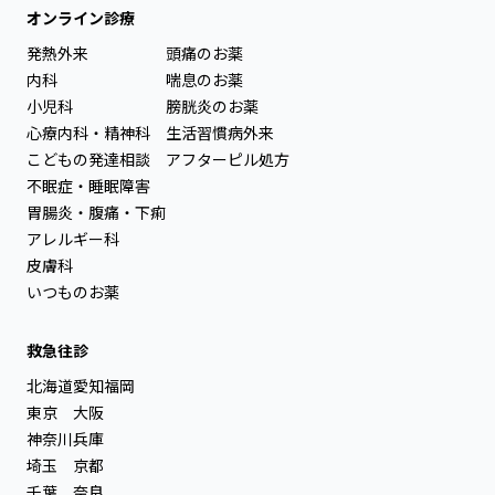
オンライン診療
発熱外来
頭痛のお薬
内科
喘息のお薬
小児科
膀胱炎のお薬
心療内科・精神科
生活習慣病外来
こどもの発達相談
アフターピル処方
不眠症・睡眠障害
胃腸炎・腹痛・下痢
アレルギー科
皮膚科
いつものお薬
救急往診
北海道
愛知
福岡
東京
大阪
神奈川
兵庫
埼玉
京都
千葉
奈良