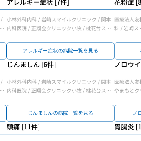
アレルギー症状 [7件]
花粉症 [
/
小林外科内科 / 岩崎スマイルクリニック / 関本
医療法人友
ク
内科医院 / 正翔会クリニック小牧 / 桃花台スマ
科 / 岩崎
水
イルクリニック / 南波眼科皮膚科 / 医療法人勲
正翔会クリニ
療
昇会落合医院
法人学仁会
アレルギー症状の病院一覧を見る
ッ
合医院
ク
じんましん [6件]
ノロウイル
/
小林外科内科 / 岩崎スマイルクリニック / 関本
医療法人友松
ク
内科医院 / 正翔会クリニック小牧 / 桃花台スマ
やまもとク
水
イルクリニック / 南波眼科皮膚科
/ 関本内科
ア
クリニック 
じんましんの病院一覧を見る
ノ
前
ーレクリニッ
頭痛 [11件]
川クリニッ
胃腸炎 [1