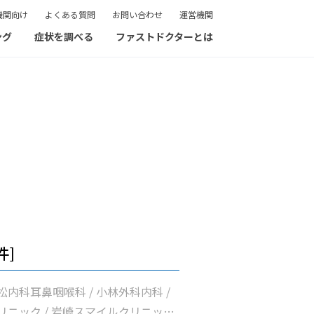
機関向け
よくある質問
お問い合わせ
運営機関
ング
症状を調べる
ファストドクターとは
件]
内科耳鼻咽喉科 / 小林外科内科 /
リニック / 岩崎スマイルクリニック