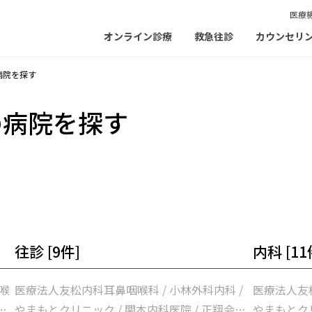
医療
オンライン診療
救急往診
カウンセリ
病院を探す
の病院を探す
往診 [9件]
内科 [11
喉
医療法人友松内科耳鼻咽喉科 / 小林外科内科 /
医療法人友松
翔
やまもとクリニック / 関本内科医院 / 正翔会ク
やまもとク