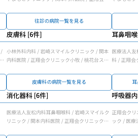
人
リニック小牧 / 桃花台スマイルクリニック / ピ
/ 関本内科
アーレクリニック / 医療法人勲昇会落合医院 /
クリニック 
往診の病院一覧を見る
前川クリニック
ーレクリニッ
皮膚科 [6件]
川クリニッ
耳鼻咽喉科
/
小林外科内科 / 岩崎スマイルクリニック / 関本
医療法人友
ク
内科医院 / 正翔会クリニック小牧 / 桃花台スマ
科 / 正翔
咽
イルクリニック / 南波眼科皮膚科
野耳鼻咽喉
落
皮膚科の病院一覧を見る
耳
消化器科 [6件]
呼吸器内科
医療法人友松内科耳鼻咽喉科 / 岩崎スマイルク
正翔会クリ
リニック / 関本内科医院 / 正翔会クリニック小
ック / 医
牧 / 桃花台スマイルクリニック / 前川クリニッ