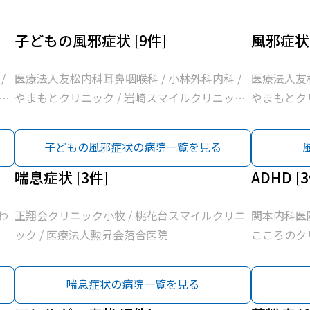
子どもの風邪症状 [9件]
風邪症状 
/
医療法人友松内科耳鼻咽喉科 / 小林外科内科 /
医療法人友松
ク
やまもとクリニック / 岩崎スマイルクリニック
やまもとク
水
/ 清水クリニック / 医療法人学仁会高野耳鼻咽
/ 関本内科
療
喉科 / ピアーレクリニック / 医療法人勲昇会落
クリニック 
子どもの風邪症状の病院一覧を見る
ッ
合医院 / 前川クリニック
ーレクリニッ
ク
喘息症状 [3件]
川クリニッ
ADHD [
わ
正翔会クリニック小牧 / 桃花台スマイルクリニ
関本内科医院
ック / 医療法人勲昇会落合医院
こころのク
喘息症状の病院一覧を見る