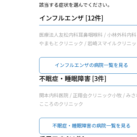
該当する症状を選んでください。
インフルエンザ [12件]
医療法人友松内科耳鼻咽喉科 / 小林外科内科 
やまもとクリニック / 岩崎スマイルクリニッ
/ 関本内科医院 / 正翔会クリニック小牧 / 清
クリニック / 桃花台スマイルクリニック / 医
インフルエンザの病院一覧を見る
法人学仁会高野耳鼻咽喉科 / ピアーレクリニ
ク / 医療法人勲昇会落合医院 / 前川クリニッ
不眠症・睡眠障害 [3件]
関本内科医院 / 正翔会クリニック小牧 / みさ
こころのクリニック
不眠症・睡眠障害の病院一覧を見る