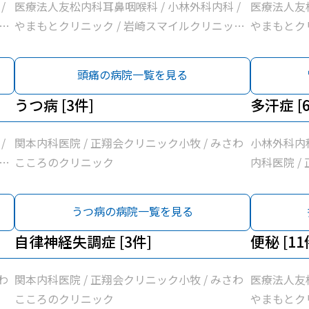
/
医療法人友松内科耳鼻咽喉科 / 小林外科内科 /
医療法人友松
ク
やまもとクリニック / 岩崎スマイルクリニック
やまもとク
水
/ 関本内科医院 / 正翔会クリニック小牧 / 清水
/ 関本内科
ア
クリニック / 桃花台スマイルクリニック / ピア
クリニック 
頭痛の病院一覧を見る
前
ーレクリニック / 医療法人勲昇会落合医院 / 前
ーレクリニッ
川クリニック
うつ病 [3件]
川クリニッ
多汗症 [
/
関本内科医院 / 正翔会クリニック小牧 / みさわ
小林外科内科
ク
こころのクリニック
内科医院 /
水
イルクリニッ
ア
うつ病の病院一覧を見る
前
自律神経失調症 [3件]
便秘 [11
わ
関本内科医院 / 正翔会クリニック小牧 / みさわ
医療法人友松
こころのクリニック
やまもとク