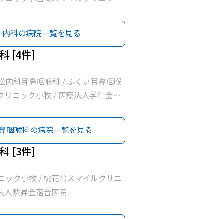
医院 / 正翔会クリニック小牧 / 清水
/ 桃花台スマイルクリニック / ピア
内科の病院一覧を見る
ク / 医療法人勲昇会落合医院 / 前
ク
 [4件]
松内科耳鼻咽喉科 / ふくい耳鼻咽喉
会クリニック小牧 / 医療法人学仁会高
科
鼻咽喉科の病院一覧を見る
 [3件]
ニック小牧 / 桃花台スマイルクリニ
療法人勲昇会落合医院