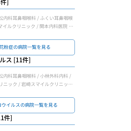
8件]
松内科耳鼻咽喉科 / ふくい耳鼻咽喉
スマイルクリニック / 関本内科医院 /
ック小牧 / 南波眼科皮膚科 / 医療
高野耳鼻咽喉科 / 医療法人勲昇会落
花粉症の病院一覧を見る
ス [11件]
内科耳鼻咽喉科 / 小林外科内科 /
リニック / 岩崎スマイルクリニック
医院 / 正翔会クリニック小牧 / 清水
/ 桃花台スマイルクリニック / ピア
ロウイルスの病院一覧を見る
ク / 医療法人勲昇会落合医院 / 前
ク
1件]