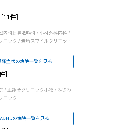
[11件]
内科耳鼻咽喉科 / 小林外科内科 /
リニック / 岩崎スマイルクリニック
医院 / 正翔会クリニック小牧 / 清水
/ 桃花台スマイルクリニック / ピア
風邪症状の病院一覧を見る
ク / 医療法人勲昇会落合医院 / 前
ク
3件]
 / 正翔会クリニック小牧 / みさわ
リニック
ADHDの病院一覧を見る