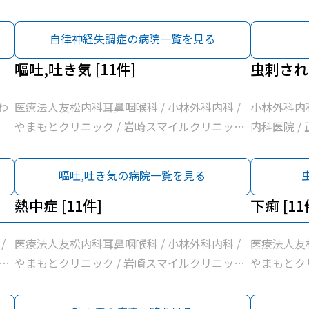
/ 関本内科
クリニック 
自律神経失調症の病院一覧を見る
ーレクリニッ
嘔吐,吐き気 [11件]
川クリニッ
虫刺され 
わ
医療法人友松内科耳鼻咽喉科 / 小林外科内科 /
小林外科内科
やまもとクリニック / 岩崎スマイルクリニック
内科医院 /
/ 関本内科医院 / 正翔会クリニック小牧 / 清水
イルクリニッ
クリニック / 桃花台スマイルクリニック / ピア
嘔吐,吐き気の病院一覧を見る
ーレクリニック / 医療法人勲昇会落合医院 / 前
川クリニック
熱中症 [11件]
下痢 [11
/
医療法人友松内科耳鼻咽喉科 / 小林外科内科 /
医療法人友松
ク
やまもとクリニック / 岩崎スマイルクリニック
やまもとク
水
/ 関本内科医院 / 正翔会クリニック小牧 / 清水
/ 関本内科
ア
クリニック / 桃花台スマイルクリニック / ピア
クリニック 