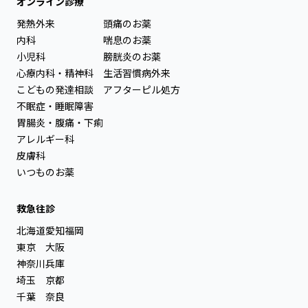
オンライン診療
発熱外来
頭痛のお薬
内科
喘息のお薬
小児科
膀胱炎のお薬
心療内科・精神科
生活習慣病外来
こどもの発達相談
アフターピル処方
不眠症・睡眠障害
胃腸炎・腹痛・下痢
アレルギー科
皮膚科
いつものお薬
救急往診
北海道
愛知
福岡
東京
大阪
神奈川
兵庫
埼玉
京都
千葉
奈良