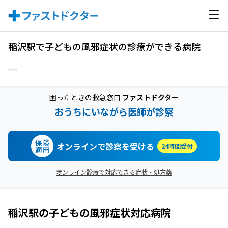
稲沢駅で子どもの風邪症状の診療ができる病院
困ったときの救急窓口
ファストドクター
おうちにいながら医師が診察
保険
オンラインで診察を受ける
24時間受付
適用
オンライン診療で対応できる症状・処方薬
稲沢駅
の
子どもの風邪症状
対応病院