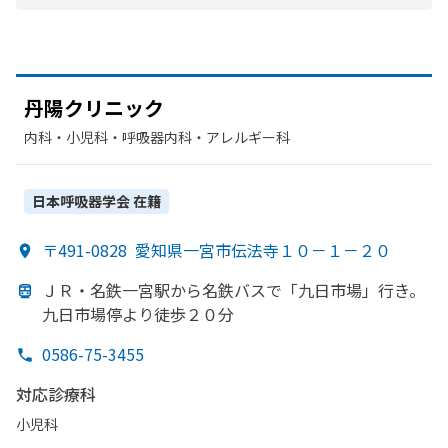
丹陽クリニック
内科・​小児科・​呼吸器内科・​アレルギー科
日本呼吸器学会
在籍
〒491-0828
愛知県一宮市伝法寺１０－１－２０
ＪＲ・名鉄一宮駅から
名鉄バスで
「九日市場」
行き。
九日市場停より
徒歩２０分
0586-75-3455
対応診療科
小児科