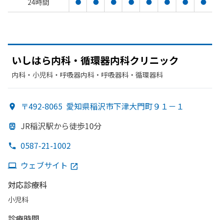
24時間
●
●
●
●
●
●
●
●
いしはら内科・循環器内科クリニック
内科・​小児科・​呼吸器内科・​呼吸器科・​循環器科
〒492-8065
愛知県稲沢市下津大門町９１－１
JR稲沢駅から
徒歩10分
0587-21-1002
ウェブサイト
対応診療科
小児科
診療時間