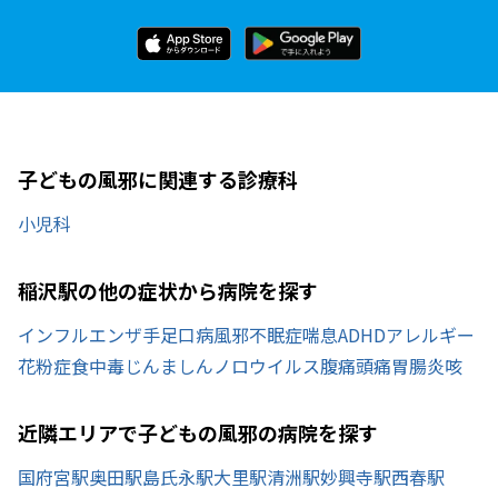
子どもの風邪に関連する診療科
小児科
稲沢駅の他の症状から病院を探す
インフルエンザ
手足口病
風邪
不眠症
喘息
ADHD
アレルギー
花粉症
食中毒
じんましん
ノロウイルス
腹痛
頭痛
胃腸炎
咳
近隣エリアで子どもの風邪の病院を探す
国府宮駅
奥田駅
島氏永駅
大里駅
清洲駅
妙興寺駅
西春駅