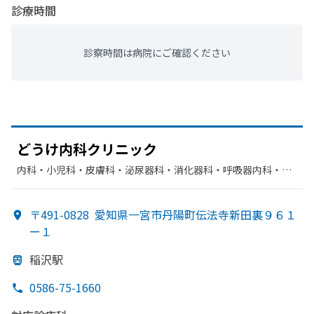
診療時間
診察時間は病院にご確認ください
どうけ内科クリニック
内科・​小児科・​皮膚科・​泌尿器科・​消化器科・​呼吸器内科・​ア
レルギー科・​心療内科・​神経内科・​漢方内科・​老年内科・​ペイ
ンクリニック・​糖尿病内科・​胃腸科・​循環器科
〒491-0828
愛知県一宮市丹陽町伝法寺新田裏９６１
ー１
稲沢駅
0586-75-1660