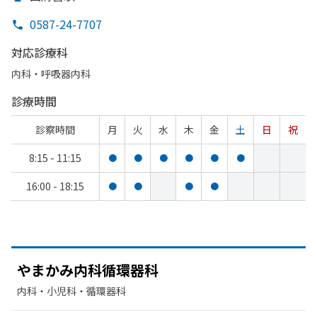
0587-24-7707
対応診療科
内科・​呼吸器内科
診療時間
診察時間
月
火
水
木
金
土
日
祝
8:15 - 11:15
●
●
●
●
●
●
16:00 - 18:15
●
●
●
●
やまかみ内科循環器科
内科・​小児科・​循環器科