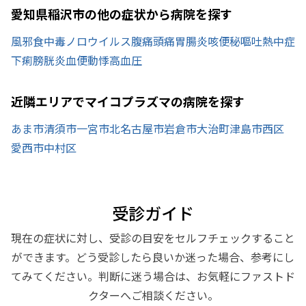
愛知県稲沢市の他の症状から病院を探す
風邪
食中毒
ノロウイルス
腹痛
頭痛
胃腸炎
咳
便秘
嘔吐
熱中症
下痢
膀胱炎
血便
動悸
高血圧
近隣エリアでマイコプラズマの病院を探す
あま市
清須市
一宮市
北名古屋市
岩倉市
大治町
津島市
西区
愛西市
中村区
受診ガイド
現在の症状に対し、受診の目安をセルフチェックすること
ができます。どう受診したら良いか迷った場合、参考にし
てみてください。判断に迷う場合は、お気軽にファストド
クターへご相談ください。