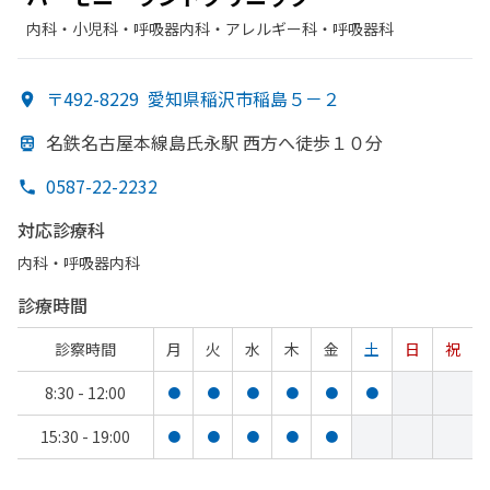
内科・​小児科・​呼吸器内科・​アレルギー科・​呼吸器科
〒492-8229
愛知県稲沢市稲島５－２
名鉄名古屋本線島氏永駅 西方
へ
徒歩１０分
0587-22-2232
対応診療科
内科・​呼吸器内科
診療時間
診察時間
月
火
水
木
金
土
日
祝
8:30 - 12:00
●
●
●
●
●
●
15:30 - 19:00
●
●
●
●
●