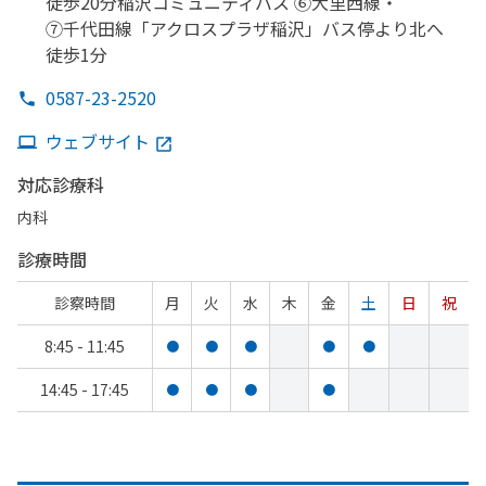
徒歩20分稲沢コミュニティバス ⑥大里西線・
⑦千代田線
「アクロスプラザ稲沢」
バス停より
北へ
徒歩1分
0587-23-2520
ウェブサイト
対応診療科
内科
診療時間
診察時間
月
火
水
木
金
土
日
祝
8:45 - 11:45
●
●
●
●
●
14:45 - 17:45
●
●
●
●