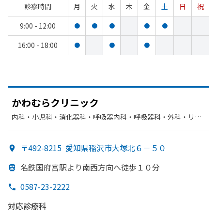
診察時間
月
火
水
木
金
土
日
祝
9:00 - 12:00
●
●
●
●
●
16:00 - 18:00
●
●
●
かわむらクリニック
内科・​小児科・​消化器科・​呼吸器内科・​呼吸器科・​外科・​リハ
ビリテーション
〒492-8215
愛知県稲沢市大塚北６－５０
名鉄国府宮駅より
南西方
向へ
徒歩１０分
0587-23-2222
対応診療科