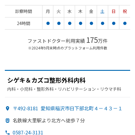
診察時間
月
火
水
木
金
土
日
祝
24時間
●
●
●
●
●
●
●
●
175
ファストドクター利用実績
万件
※2024年9月末時点のプラットフォーム利用件数
シゲキ＆カズコ整形外科内科
内科・​小児科・​整形外科・​リハビリテーション・​リウマチ科
〒492-8181
愛知県稲沢市日下部北町４－４３－１
名鉄線大里駅より
北方
へ
徒歩７分
0587-24-3131