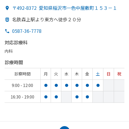
〒492-8372
愛知県稲沢市一色中屋敷町１５３－１
名鉄森上駅より
東方
へ
徒歩２０分
0587-36-7778
対応診療科
内科
診療時間
診察時間
月
火
水
木
金
土
日
祝
9:00 - 12:00
●
●
●
●
●
●
16:30 - 19:00
●
●
●
●