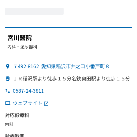
宮川醫院
内科・​泌尿器科
〒492-8162
愛知県稲沢市井之口小番戸町８
ＪＲ稲沢駅より
徒歩１５分名鉄奥田駅より
徒歩１５分
0587-24-3811
ウェブサイト
対応診療科
内科
診療時間