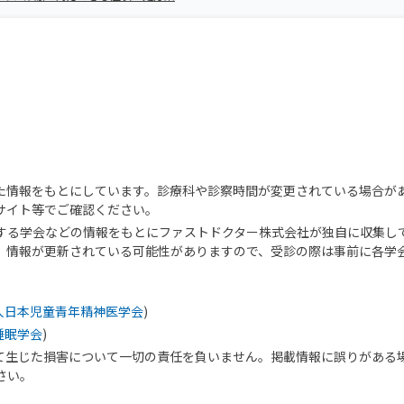
た情報をもとにしています。診療科や診察時間が変更されている場合が
サイト等でご確認ください。
する学会などの情報をもとにファストドクター株式会社が独自に収集し
、情報が更新されている可能性がありますので、受診の際は事前に各学
人日本児童青年精神医学会
)
睡眠学会
)
て生じた損害について一切の責任を負いません。掲載情報に誤りがある
さい。