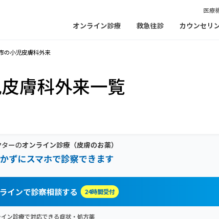
医療
オンライン診療
救急往診
カウンセリ
市の小児皮膚科外来
児皮膚科外来一覧
クターの
オンライン診療
（皮膚のお薬）
かずにスマホで診察できます
ラインで診察相談する
24時間受付
ライン診療で対応できる症状・処方薬