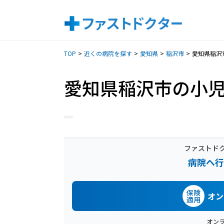
TOP
近くの病院を探す
愛知県
稲沢市
愛知県稲沢
愛知県稲沢市の小
ファストド
病院へ行
保険
オン
適用
オン