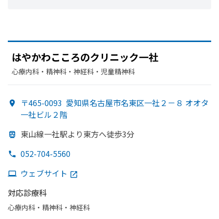
は
やかわこころの
クリニック
一社
心療内科・​精神科・神経科・​児童精神科
〒465-0093
愛知県名古屋市名東区一社２－８ オオタ
一社ビル２階
東山線一社駅より
東方
へ
徒歩3分
052-704-5560
ウェブサイト
対応診療科
心療内科・​精神科・神経科