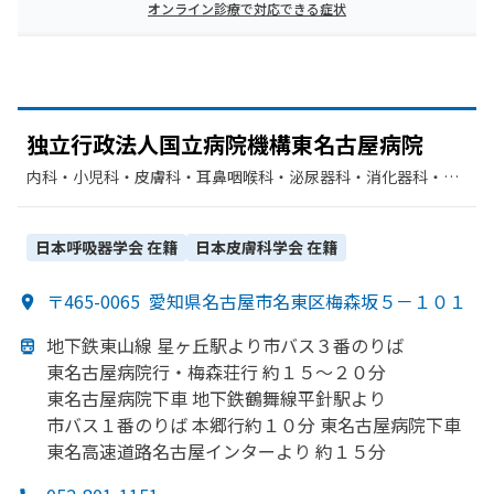
オンライン診療で対応できる症状
独立行政法人国立病院機構
東名古屋病院
内科・​小児科・​皮膚科・​耳鼻咽喉科・​泌尿器科・​消化器科・​呼
吸器内科・​アレルギー科・​精神科・神経科・​神経内科・​リウマ
チ科・​外科・​循環器科・​血液内科・​内分泌科・​呼吸器外科・​脳
神経外科・​整形外科・​放射線科・​麻酔科・​リハビリテーショ
日本呼吸器学会
在籍
日本皮膚科学会
在籍
ン・​乳腺外科・​歯科口腔外科
〒465-0065
愛知県名古屋市名東区梅森坂５－１０１
地下鉄東山線 星ヶ丘駅より
市バス３番のりば
東名古屋病院行・梅森荘行 約１５～２０分
東名古屋病院下車 地下鉄鶴舞線
平針駅より
市バス１番のりば 本郷行約１０分 東名古屋病院下車
東名高速道路名古屋インターより
約１５分