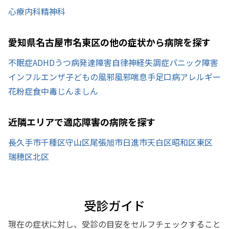
心療内科
精神科
愛知県名古屋市名東区の他の症状から病院を探す
不眠症
ADHD
うつ病
発達障害
自律神経失調症
パニック障害
インフルエンザ
子どもの風邪
風邪
喘息
手足口病
アレルギー
花粉症
食中毒
じんましん
近隣エリアで適応障害の病院を探す
長久手市
千種区
守山区
尾張旭市
日進市
天白区
昭和区
東区
瑞穂区
北区
受診ガイド
現在の症状に対し、受診の目安をセルフチェックすること