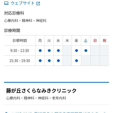
ウェブサイト
対応診療科
心療内科・​精神科・神経科
診療時間
診察時間
月
火
水
木
金
土
日
祝
9:30 - 12:30
●
●
●
●
●
15:30 - 19:30
●
●
●
●
藤が
丘さくらな
みきクリニック
心療内科・​精神科・神経科・​老年内科