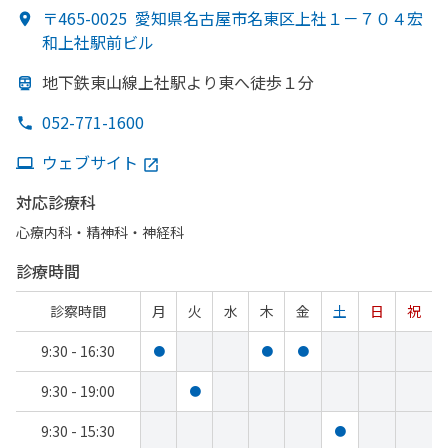
〒465-0025
愛知県名古屋市名東区上社１－７０４宏
和上社駅前ビル
地下鉄東山線上社駅より
東へ
徒歩１分
052-771-1600
ウェブサイト
対応診療科
心療内科・​精神科・神経科
診療時間
診察時間
月
火
水
木
金
土
日
祝
9:30 - 16:30
●
●
●
9:30 - 19:00
●
9:30 - 15:30
●