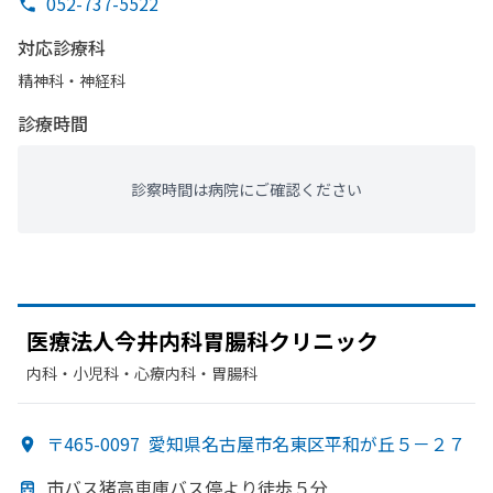
052-737-5522
対応診療科
精神科・神経科
診療時間
診察時間は病院にご確認ください
医療法人
今井内科胃腸科クリニック
内科・​小児科・​心療内科・​胃腸科
〒465-0097
愛知県名古屋市名東区平和が丘５－２７
市バス猪高車庫バス停より
徒歩５分