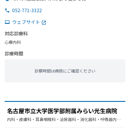
052-771-3322
ウェブサイト
対応診療科
心療内科
診療時間
診察時間は病院にご確認ください
名古屋市立大学医学部
附属みらい
光生病院
内科・​皮膚科・​耳鼻咽喉科・​泌尿器科・​消化器科・​呼吸器内
科・​精神科・神経科・​神経内科・​循環器科・​内分泌科・​血液内