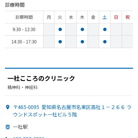
診療時間
診察時間
月
火
水
木
金
土
日
祝
9:30 - 12:30
●
●
●
14:30 - 17:30
●
●
●
一社
こころの
クリニック
精神科・神経科
〒465-0095
愛知県名古屋市名東区高社１－２６６ ラ
ウンドスポット一社ビル５階
一社駅