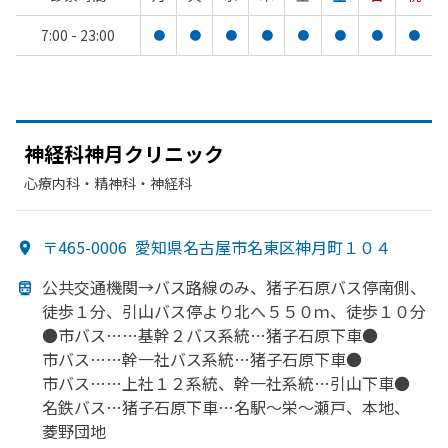
7:00 - 23:00
●
●
●
●
●
●
●
●
神経科神月クリニック
心療内科・​精神科・神経科
〒465-0006
愛知県名古屋市名東区神月町１０４
公共交通機関→バス路線のみ、
猪子石原バス停南側、
徒歩１分、
引山バス停より
北へ
５５０ｍ、
徒歩１０分
●市バス……
基幹２バス系統…
猪子石原下車●
市バス……
幹一社バス系統…
猪子石原下車●
市バス……
上社１２系統、
幹一社系統…
引山下車●
名鉄バス…
猪子石原下車…
名駅～栄～瀬戸、
本地、
菱野団地