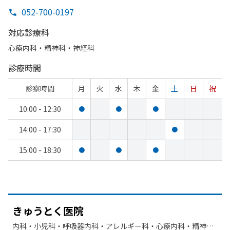
052-700-0197
対応診療科
心療内科・​精神科・神経科
診療時間
診察時間
月
火
水
木
金
土
日
祝
10:00 - 12:30
●
●
●
14:00 - 17:30
●
15:00 - 18:30
●
●
●
きゅうとく
医院
内科・​小児科・​呼吸器内科・​アレルギー科・​心療内科・​精神