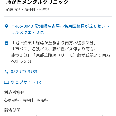
藤が
丘メンタルクリニック
心療内科・​精神科・神経科
〒465-0048
愛知県名古屋市名東区藤見が丘６セント
ラルスクエア２階
「地下鉄東山線藤が
丘駅より
南方
へ
徒歩２分」
「市バス、
名鉄バス、
藤が
丘バス停より
南方
へ
徒歩３分」
「東部
丘陵線
（リニモ）
藤が
丘駅より
南方
へ
徒歩３分
052-777-3783
ウェブサイト
対応診療科
心療内科・​精神科・神経科
診療時間