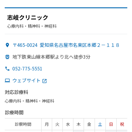
志岐クリニック
心療内科・​精神科・神経科
〒465-0024
愛知県名古屋市名東区本郷２－１１８
地下鉄東山線本郷駅より
北へ
徒歩3分
052-775-5551
ウェブサイト
対応診療科
心療内科・​精神科・神経科
診療時間
診察時間
月
火
水
木
金
土
日
祝