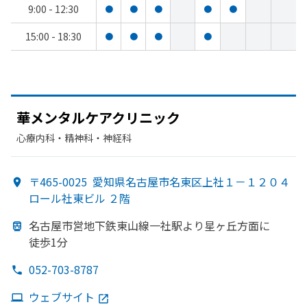
9:00 - 12:30
●
●
●
●
●
15:00 - 18:30
●
●
●
●
華メンタルケアクリニック
心療内科・​精神科・神経科
〒465-0025
愛知県名古屋市名東区上社１－１２０４
ロール社東ビル ２階
名古屋市営地下鉄東山線一社駅より
星ヶ丘方
面に
徒歩1分
052-703-8787
ウェブサイト