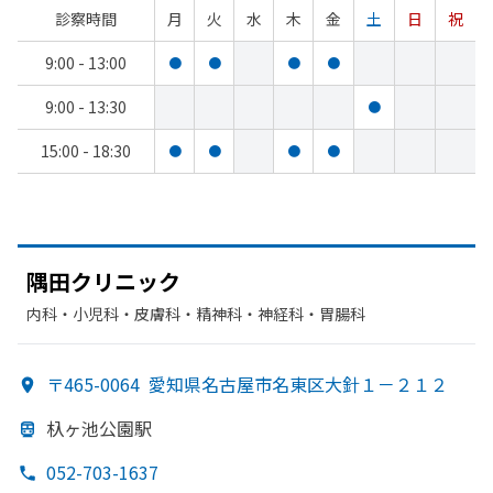
診察時間
月
火
水
木
金
土
日
祝
9:00 - 13:00
●
●
●
●
9:00 - 13:30
●
15:00 - 18:30
●
●
●
●
隅田クリニック
内科・​小児科・​皮膚科・​精神科・神経科・​胃腸科
〒465-0064
愛知県名古屋市名東区大針１－２１２
杁ヶ池公園駅
052-703-1637