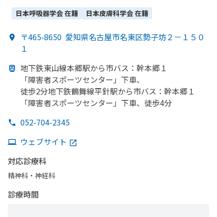
科・​腎臓内科・外科・​整形外科・​眼科・​婦人科・​放射線科・​リ
ハビリテーション・​歯科口腔外科・​臨床検査・病理診断
日本呼吸器学会
在籍
日本皮膚科学会
在籍
〒465-8650
愛知県名古屋市名東区勢子坊２－１５０
１
地下鉄東山線本郷駅から
市バス：幹本郷１
「障害者スポーツセンター」
下車、
徒歩2分地下鉄鶴舞線
平針駅から
市バス：幹本郷１
「障害者スポーツセンター」
下車、
徒歩4分
052-704-2345
ウェブサイト
対応診療科
精神科・神経科
診療時間