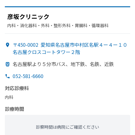
彦坂クリニック
内科・​消化器科・​外科・​整形外科・​胃腸科・​循環器科
〒450-0002
愛知県名古屋市中村区名駅４ー４ー１０
名古屋クロスコートタワー２階
名古屋駅より
５分市バス、
地下鉄、
名鉄、
近鉄
052-581-6660
対応診療科
内科
診療時間
診察時間は病院にご確認ください