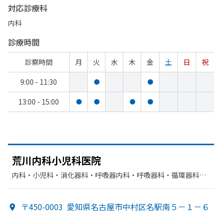
対応診療科
内科
診療時間
診察時間
月
火
水
木
金
土
日
祝
9:00 - 11:30
●
●
13:00 - 15:00
●
●
●
●
荒川内科小児科医院
内科・​小児科・​消化器科・​呼吸器内科・​呼吸器科・​循環器科・​
放射線科
〒450-0003
愛知県名古屋市中村区名駅南５－１－６