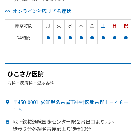
オンライン対応できる症状
診察時間
月
火
水
木
金
土
日
祝
24時間
●
●
●
●
●
●
●
●
ひこさか
医院
内科・​皮膚科・​泌尿器科
〒450-0001
愛知県名古屋市中村区那古野１－４６－
１５
地下鉄桜通線国際センター駅２番出口より
北へ
徒歩２分各線名古屋駅より
徒歩12分