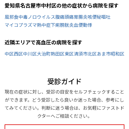
愛知県名古屋市中村区の他の症状から病院を探す
風邪
食中毒
ノロウイルス
腹痛
頭痛
胃腸炎
咳
便秘
嘔吐
マイコプラズマ
熱中症
下痢
膀胱炎
血便
動悸
近隣エリアで高血圧の病院を探す
中区
西区
中川区
大治町
熱田区
東区
清須市
北区
あま市
昭和区
受診ガイド
現在の症状に対し、受診の目安をセルフチェックすること
ができます。どう受診したら良いか迷った場合、参考にし
てみてください。判断に迷う場合は、お気軽にファストド
クターへご相談ください。