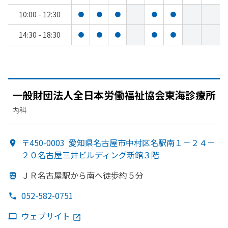
10:00 - 12:30
●
●
●
●
●
14:30 - 18:30
●
●
●
●
●
一般財団法人全日本労働福祉協会東海診療所
内科
〒450-0003
愛知県名古屋市中村区名駅南１－２４－
２０名古屋三井ビルディング新館３階
ＪＲ名古屋駅から
南へ
徒歩約５分
052-582-0751
ウェブサイト