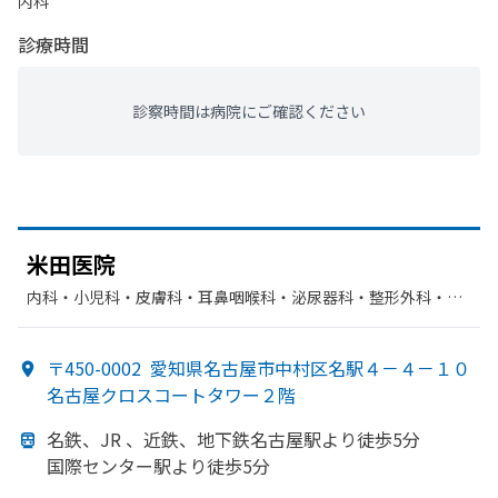
内科
診療時間
診察時間は病院にご確認ください
米田医院
内科・​小児科・​皮膚科・​耳鼻咽喉科・​泌尿器科・​整形外科・​形
成外科・​外科・​美容外科・​リハビリテーション・​美容皮膚科
〒450-0002
愛知県名古屋市中村区名駅４－４－１０
名古屋クロスコートタワー２階
名鉄、
JR 、
近鉄、
地下鉄名古屋駅より
徒歩5分
国際センター駅より
徒歩5分