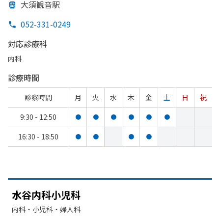
大須観音駅
052-331-0249
対応診療科
内科
診療時間
診察時間
月
火
水
木
金
土
日
祝
9:30 - 12:50
●
●
●
●
●
●
16:30 - 18:50
●
●
●
●
水谷内
科小児科
内科・​小児科・​婦人科