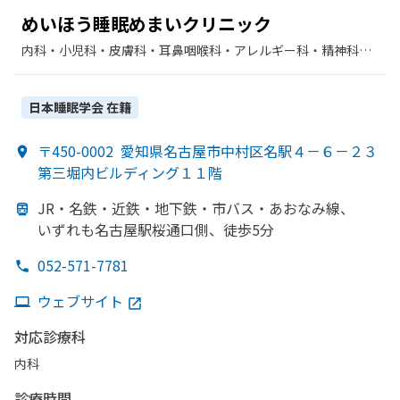
めい
ほう
睡眠めまい
クリニック
内科・​小児科・​皮膚科・​耳鼻咽喉科・​アレルギー科・​精神科・
神経科・​リハビリテーション
日本睡眠学会
在籍
〒450-0002
愛知県名古屋市中村区名駅４－６－２３
第三堀内ビルディング１１階
JR・名鉄・近鉄・地下鉄・市バス・
あおなみ線、
いずれも
名古屋駅桜通口側、
徒歩5分
052-571-7781
ウェブサイト
対応診療科
内科
診療時間