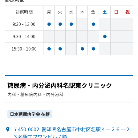
診察時間
月
火
水
木
金
土
日
祝
9:30 - 13:00
●
●
●
●
9:30 - 14:00
●
15:30 - 19:00
●
●
●
●
糖尿病・内分泌内科名駅東クリニック
内科・​糖尿病内科・​内分泌科
日本糖尿病学会
在籍
〒450-0002
愛知県名古屋市中村区名駅４－２６－２
３名駅エフワンビル７階