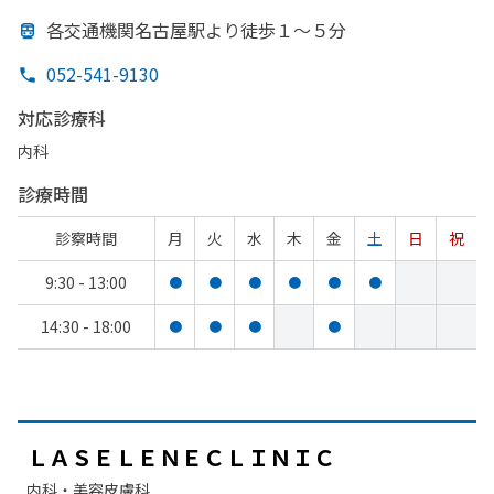
各交通機関名古屋駅より
徒歩１～５分
052-541-9130
対応診療科
内科
診療時間
診察時間
月
火
水
木
金
土
日
祝
9:30 - 13:00
●
●
●
●
●
●
14:30 - 18:00
●
●
●
●
ＬＡＳＥＬＥＮＥＣＬＩＮＩＣ
内科・​美容皮膚科