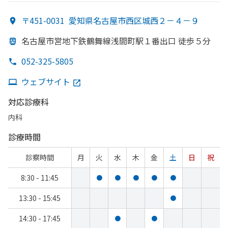
〒451-0031
愛知県名古屋市西区城西２－４－９
名古屋市営地下鉄鶴舞線
浅間町駅１番出口 徒歩５分
052-325-5805
ウェブサイト
対応診療科
内科
診療時間
診察時間
月
火
水
木
金
土
日
祝
8:30 - 11:45
●
●
●
●
●
13:30 - 15:45
●
14:30 - 17:45
●
●