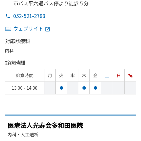
市バス平六通バス停より
徒歩５分
052-521-2788
ウェブサイト
対応診療科
内科
診療時間
診察時間
月
火
水
木
金
土
日
祝
13:00 - 14:30
●
●
●
医療法人光寿会多和田医院
内科・​人工透析