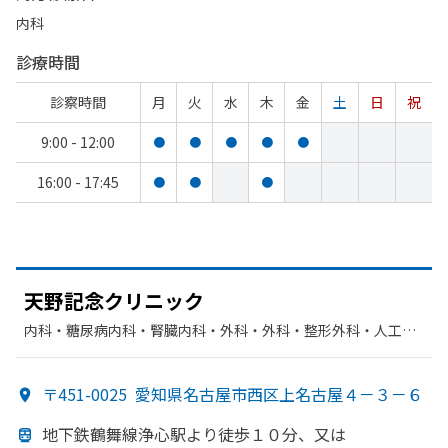
内科
診療時間
診察時間
月
火
水
木
金
土
日
祝
9:00 - 12:00
●
●
●
●
●
16:00 - 17:45
●
●
●
天野記念クリニック
内科・​糖尿病内科・​腎臓内科・外科・​外科・​整形外科・​人工透
析
〒451-0025
愛知県名古屋市西区上名古屋４－３－６
地下鉄鶴舞線
浄心駅より
徒歩１０分、
又は