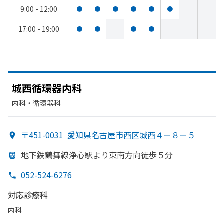
9:00 - 12:00
●
●
●
●
●
●
17:00 - 19:00
●
●
●
●
城西循環器内科
内科・​循環器科
〒451-0031
愛知県名古屋市西区城西４ー８ー５
地下鉄鶴舞線
浄心駅より
東南方
向徒歩５分
052-524-6276
対応診療科
内科