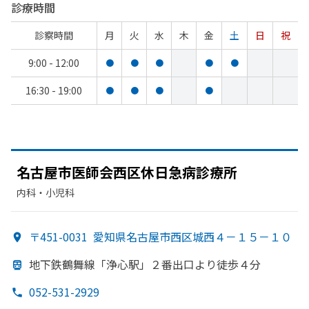
診療時間
診察時間
月
火
水
木
金
土
日
祝
9:00 - 12:00
●
●
●
●
●
16:30 - 19:00
●
●
●
●
名古屋市医師会西区休日急病診療所
内科・​小児科
〒451-0031
愛知県名古屋市西区城西４－１５－１０
地下鉄鶴舞線
「浄心駅」
２番出口より
徒歩４分
052-531-2929