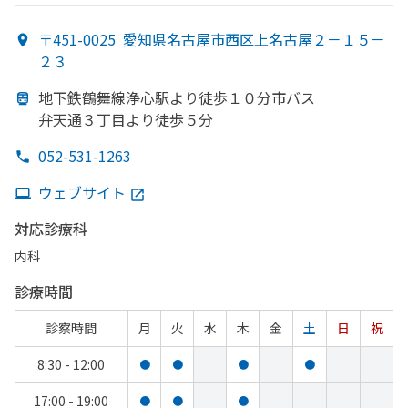
〒451-0025
愛知県名古屋市西区上名古屋２－１５－
２３
地下鉄鶴舞線
浄心駅より
徒歩１０分市バス
弁天通３丁目より
徒歩５分
052-531-1263
ウェブサイト
対応診療科
内科
診療時間
診察時間
月
火
水
木
金
土
日
祝
8:30 - 12:00
●
●
●
●
17:00 - 19:00
●
●
●