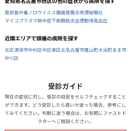
愛知県名古屋市西区の他の症状から病院を探す
風邪
食中毒
ノロウイルス
腹痛
胃腸炎
咳
便秘
嘔吐
マイコプラズマ
熱中症
下痢
膀胱炎
血便
動悸
高血圧
近隣エリアで頭痛の病院を探す
北区
清須市
中村区
中区
東区
北名古屋市
豊山町
大治町
あま市
中川区
受診ガイド
現在の症状に対し、受診の目安をセルフチェックすること
ができます。どう受診したら良いか迷った場合、参考にし
てみてください。判断に迷う場合は、お気軽にファストド
クターへご相談ください。