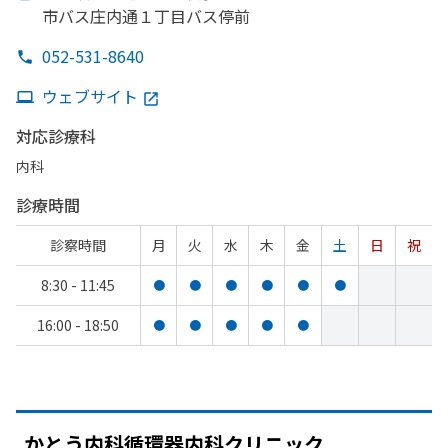
市バス庄内通１丁目バス停前
052-531-8640
ウェブサイト
対応診療科
内科
診療時間
診察時間
月
火
水
木
金
土
日
祝
8:30 - 11:45
●
●
●
●
●
●
16:00 - 18:50
●
●
●
●
●
かとう
内科循環器内科クリニック