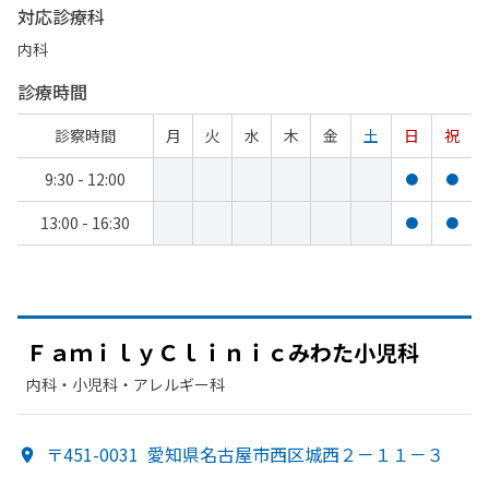
対応診療科
内科
診療時間
診察時間
月
火
水
木
金
土
日
祝
9:30 - 12:00
●
●
13:00 - 16:30
●
●
ＦａｍｉｌｙＣｌｉｎｉｃみわた
小児科
内科・​小児科・​アレルギー科
〒451-0031
愛知県名古屋市西区城西２－１１－３