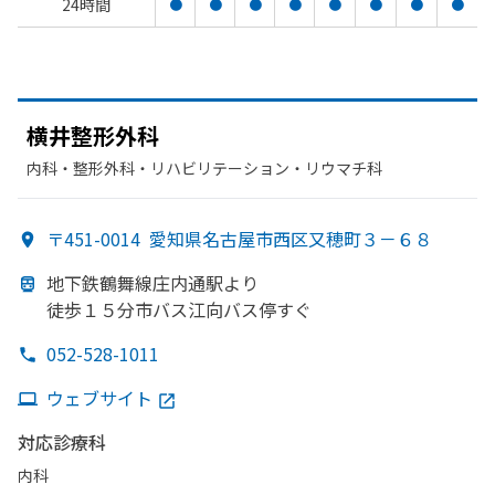
24時間
●
●
●
●
●
●
●
●
横井整形外科
内科・​整形外科・​リハビリテーション・​リウマチ科
〒451-0014
愛知県名古屋市西区又穂町３－６８
地下鉄鶴舞線
庄内通駅より
徒歩１５分市バス江向バス停すぐ
052-528-1011
ウェブサイト
対応診療科
内科