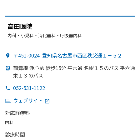
高田医院
内科・​小児科・​消化器科・​呼吸器内科
〒451-0024
愛知県名古屋市西区秩父通１－５２
鶴舞線
浄心駅 徒歩15分 平六通 名駅１５の
バス 平六通
栄１３の
バス
052-531-1122
ウェブサイト
対応診療科
内科
診療時間