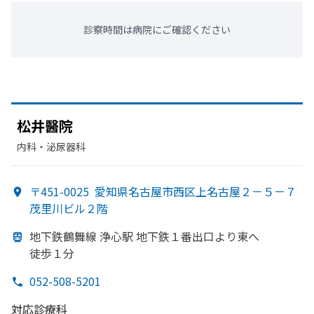
診察時間は病院にご確認ください
松井醫院
内科・​泌尿器科
〒451-0025
愛知県名古屋市西区上名古屋２－５－７
茂里川ビル２階
地下鉄鶴舞線
浄心駅 地下鉄１番出口より
東へ
徒歩１分
052-508-5201
対応診療科