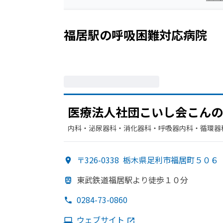
福居駅
の
呼吸困難
対応病院
医療法人社団こいし会こんの
内科・​泌尿器科・​消化器科・​呼吸器内科・​循環器
〒326-0338
栃木県足利市福居町５０６
東武鉄道福居駅より
徒歩１０分
0284-73-0860
ウェブサイト