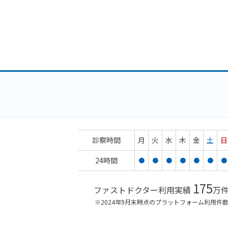
診察時間
月
火
水
木
金
土
日
24時間
●
●
●
●
●
●
●
175
ファストドクター利用実績
万
※2024年9月末時点のプラットフォーム利用件