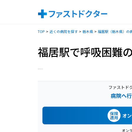
TOP
近くの病院を探す
栃木県
福居駅（栃木県）の
福居駅で呼吸困難
ファストド
病院へ行
保険
オン
適用
オン