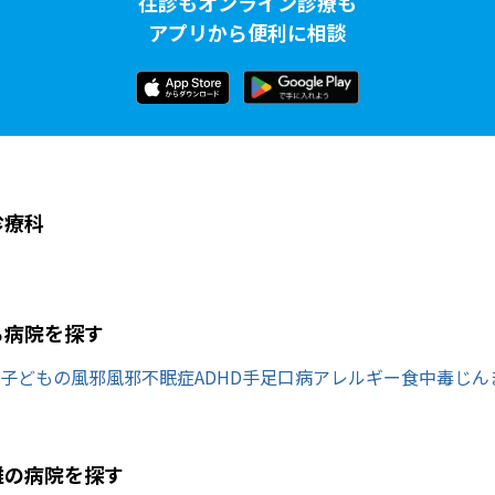
往診もオンライン診療も
アプリから便利に相談
診療科
ら病院を探す
子どもの風邪
風邪
不眠症
ADHD
手足口病
アレルギー
食中毒
じん
難の病院を探す