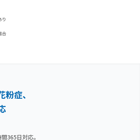
あり
場合
花粉症、
応
間365日対応。