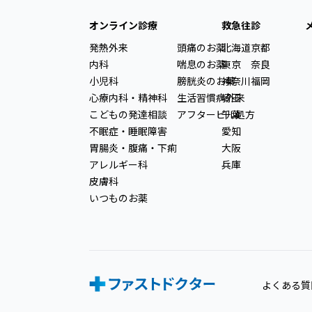
オンライン診療
救急往診
発熱外来
頭痛のお薬
北海道
京都
内科
喘息のお薬
東京
奈良
小児科
膀胱炎のお薬
神奈川
福岡
心療内科・精神科
生活習慣病外来
埼玉
こどもの発達相談
アフターピル処方
千葉
不眠症・睡眠障害
愛知
胃腸炎・腹痛・下痢
大阪
アレルギー科
兵庫
皮膚科
いつものお薬
よくある質