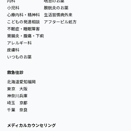
内科
喘息のお薬
小児科
膀胱炎のお薬
心療内科・精神科
生活習慣病外来
こどもの発達相談
アフターピル処方
不眠症・睡眠障害
胃腸炎・腹痛・下痢
アレルギー科
皮膚科
いつものお薬
救急往診
北海道
愛知
福岡
東京
大阪
神奈川
兵庫
埼玉
京都
千葉
奈良
メディカルカウンセリング