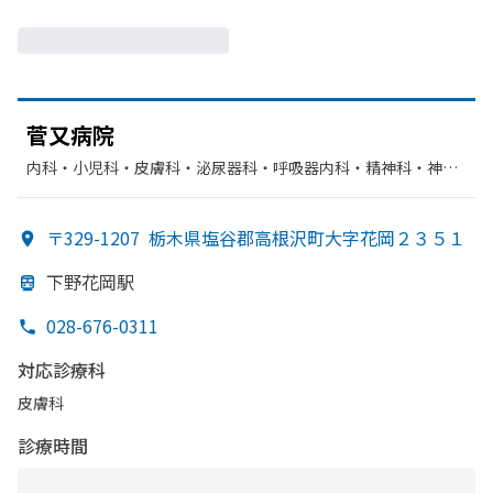
菅又病院
内科・​小児科・​皮膚科・​泌尿器科・​呼吸器内科・​精神科・神経
科・​循環器科・​整形外科・​産婦人科・​呼吸器外科・​外科・​脳神
経外科・​肛門科・​リハビリテーション・​放射線科・​麻酔科・​胃
〒329-1207
栃木県塩谷郡高根沢町大字花岡２３５１
腸科・​歯科
下野花岡駅
028-676-0311
対応診療科
皮膚科
診療時間