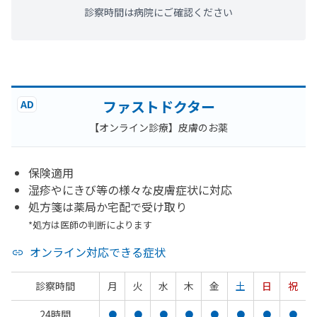
診察時間は病院にご確認ください
ファストドクター
AD
【オンライン診療】皮膚のお薬
保険適用
湿疹やにきび等の様々な皮膚症状に対応
処方箋は薬局か宅配で受け取り
*処方は医師の判断によります
オンライン対応できる症状
診察時間
月
火
水
木
金
土
日
祝
24時間
●
●
●
●
●
●
●
●