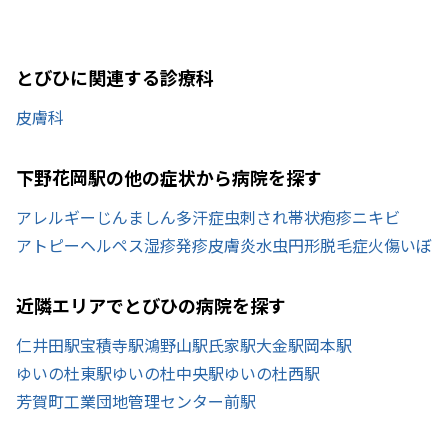
とびひに関連する診療科
皮膚科
下野花岡駅の他の症状から病院を探す
アレルギー
じんましん
多汗症
虫刺され
帯状疱疹
ニキビ
アトピー
ヘルペス
湿疹
発疹
皮膚炎
水虫
円形脱毛症
火傷
いぼ
近隣エリアでとびひの病院を探す
仁井田駅
宝積寺駅
鴻野山駅
氏家駅
大金駅
岡本駅
ゆいの杜東駅
ゆいの杜中央駅
ゆいの杜西駅
芳賀町工業団地管理センター前駅