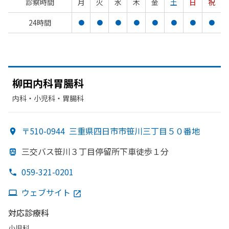
診察時間
月
火
水
木
金
土
日
祝
24時間
●
●
●
●
●
●
●
●
柳田内科胃腸科
内科・​小児科・​胃腸科
〒510-0944
三重県四日市市笹川三丁目５０番地
三交バス笹川３丁目停留所下車徒歩１分
059-321-0201
ウェブサイト
対応診療科
小児科