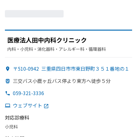
医療法人田中内科クリニック
内科・​小児科・​消化器科・​アレルギー科・​循環器科
〒510-0942
三重県四日市市東日野町３５１番地の１
三交バス小鹿ヶ丘バス停より
東方
へ
徒歩５分
059-321-3336
ウェブサイト
対応診療科
小児科