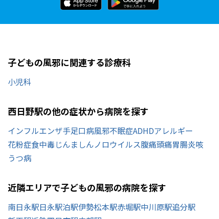
子どもの風邪に関連する診療科
小児科
西日野駅の他の症状から病院を探す
インフルエンザ
手足口病
風邪
不眠症
ADHD
アレルギー
花粉症
食中毒
じんましん
ノロウイルス
腹痛
頭痛
胃腸炎
咳
うつ病
近隣エリアで子どもの風邪の病院を探す
南日永駅
日永駅
泊駅
伊勢松本駅
赤堀駅
中川原駅
追分駅