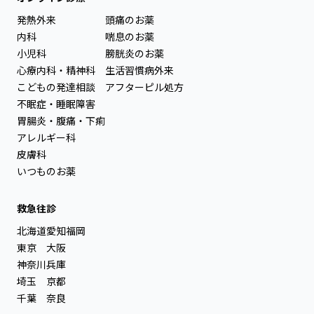
発熱外来
頭痛のお薬
内科
喘息のお薬
小児科
膀胱炎のお薬
心療内科・精神科
生活習慣病外来
こどもの発達相談
アフターピル処方
不眠症・睡眠障害
胃腸炎・腹痛・下痢
アレルギー科
皮膚科
いつものお薬
救急往診
北海道
愛知
福岡
東京
大阪
神奈川
兵庫
埼玉
京都
千葉
奈良