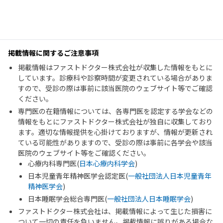
掲載情報に関するご注意事項
掲載情報はファストドクター株式会社が収集した情報をもとに
しています。診療科や診察時間が変更されている場合がありま
すので、受診の際は事前に該当医院のウェブサイト等でご確認
ください。
専門医の在籍情報については、各専門医を認定する学会などの
情報をもとにファストドクター株式会社が独自に収集しており
ます。適切な情報提供を心掛けておりますが、情報が更新され
ている可能性がありますので、受診の際は事前に各学会や該当
医院のウェブサイト等をご確認ください。
心療内科専門医(
日本心療内科学会
)
日本児童青年精神医学会認定医(
一般社団法人日本児童青年
精神医学会
)
日本睡眠学会総合専門医(
一般社団法人日本睡眠学会
)
ファストドクター株式会社は、掲載情報によって生じた損害に
ついて一切の責任を負いません。掲載情報に誤りがある場合な