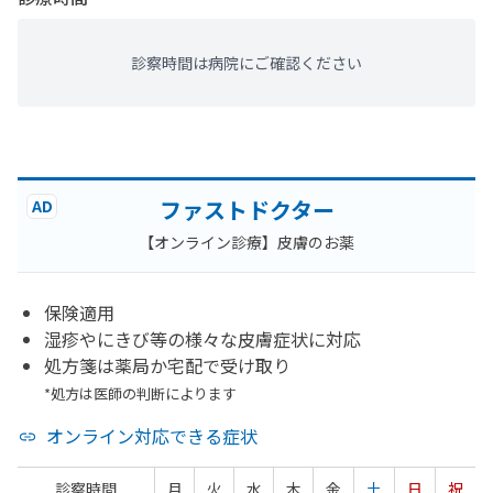
診察時間は病院にご確認ください
ファストドクター
AD
【オンライン診療】皮膚のお薬
保険適用
湿疹やにきび等の様々な皮膚症状に対応
処方箋は薬局か宅配で受け取り
*処方は医師の判断によります
オンライン対応できる症状
診察時間
月
火
水
木
金
土
日
祝