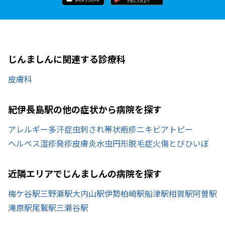
じんましんに関連する診療科
皮膚科
紀伊長島駅の他の症状から病院を探す
アレルギー
多汗症
虫刺され
帯状疱疹
ニキビ
アトピー
ヘルペス
湿疹
発疹
皮膚炎
水虫
円形脱毛症
火傷
とびひ
いぼ
近隣エリアでじんましんの病院を探す
梅ケ谷駅
三野瀬駅
大内山駅
伊勢柏崎駅
船津駅
相賀駅
阿曽駅
滝原駅
尾鷲駅
三瀬谷駅