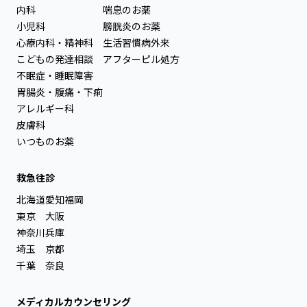
内科
喘息のお薬
小児科
膀胱炎のお薬
心療内科・精神科
生活習慣病外来
こどもの発達相談
アフターピル処方
不眠症・睡眠障害
胃腸炎・腹痛・下痢
アレルギー科
皮膚科
いつものお薬
救急往診
北海道
愛知
福岡
東京
大阪
神奈川
兵庫
埼玉
京都
千葉
奈良
メディカルカウンセリング