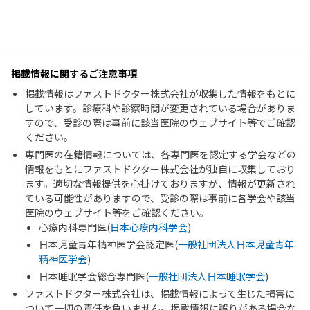
掲載情報に関するご注意事項
掲載情報はファストドクター株式会社が収集した情報をもとに
しています。診療科や診察時間が変更されている場合がありま
すので、受診の際は事前に該当医院のウェブサイト等でご確認
ください。
専門医の在籍情報については、各専門医を認定する学会などの
情報をもとにファストドクター株式会社が独自に収集しており
ます。適切な情報提供を心掛けておりますが、情報が更新され
ている可能性がありますので、受診の際は事前に各学会や該当
医院のウェブサイト等をご確認ください。
心療内科専門医(
日本心療内科学会
)
日本児童青年精神医学会認定医(
一般社団法人日本児童青年
精神医学会
)
日本睡眠学会総合専門医(
一般社団法人日本睡眠学会
)
ファストドクター株式会社は、掲載情報によって生じた損害に
ついて一切の責任を負いません。掲載情報に誤りがある場合な