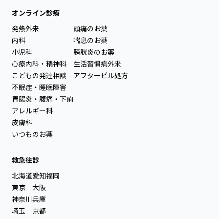
オンライン診療
発熱外来
頭痛のお薬
内科
喘息のお薬
小児科
膀胱炎のお薬
心療内科・精神科
生活習慣病外来
こどもの発達相談
アフターピル処方
不眠症・睡眠障害
胃腸炎・腹痛・下痢
アレルギー科
皮膚科
いつものお薬
救急往診
北海道
愛知
福岡
東京
大阪
神奈川
兵庫
埼玉
京都