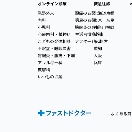
オンライン診療
救急往診
発熱外来
頭痛のお薬
北海道
京都
内科
喘息のお薬
東京
奈良
小児科
膀胱炎のお薬
神奈川
福岡
心療内科・精神科
生活習慣病外来
埼玉
こどもの発達相談
アフターピル処方
千葉
不眠症・睡眠障害
愛知
胃腸炎・腹痛・下痢
大阪
アレルギー科
兵庫
皮膚科
いつものお薬
よくある質