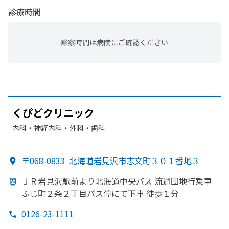
診療時間
診察時間は病院にご確認ください
く
ぴどクリニック
内科・​神経内科・​外科・​歯科
〒068-0833
北海道岩見沢市志文町３０１番地３
ＪＲ岩見沢駅前より
北海道中央バス 流通団地行乗車
ふじ町
２条２丁目バス停にて下車 徒歩１分
0126-23-1111