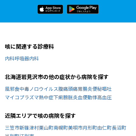
咳に関連する診療科
内科
呼吸器内科
北海道岩見沢市の他の症状から病院を探す
風邪
食中毒
ノロウイルス
腹痛
頭痛
胃腸炎
便秘
嘔吐
マイコプラズマ
熱中症
下痢
膀胱炎
血便
動悸
高血圧
近隣エリアで咳の病院を探す
三笠市
新篠津村
栗山町
南幌町
美唄市
月形町
由仁町
長沼町
当別町
江別市