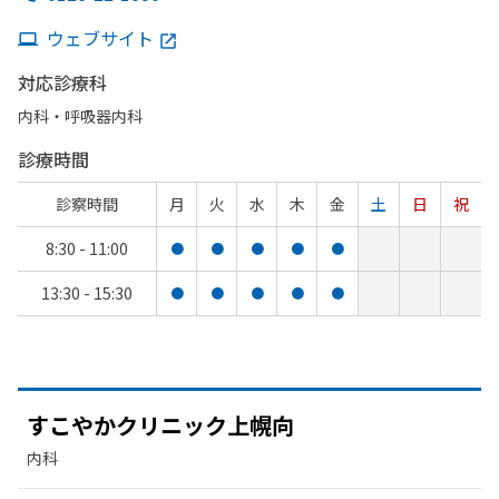
ウェブサイト
対応診療科
内科・​呼吸器内科
診療時間
診察時間
月
火
水
木
金
土
日
祝
8:30 - 11:00
●
●
●
●
●
13:30 - 15:30
●
●
●
●
●
すこやか
クリニック上幌向
内科