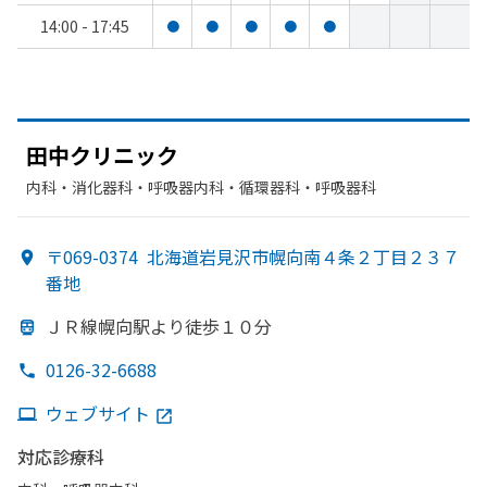
14:00 - 17:45
●
●
●
●
●
田中クリニック
内科・​消化器科・​呼吸器内科・​循環器科・​呼吸器科
〒069-0374
北海道岩見沢市幌向南４条２丁目２３７
番地
ＪＲ線幌向駅より
徒歩１０分
0126-32-6688
ウェブサイト
対応診療科