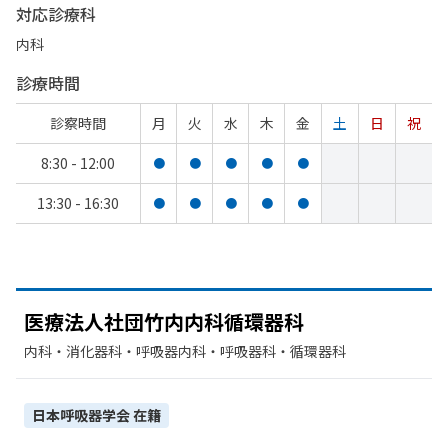
対応診療科
内科
診療時間
診察時間
月
火
水
木
金
土
日
祝
8:30 - 12:00
●
●
●
●
●
13:30 - 16:30
●
●
●
●
●
医療法人社団竹内内科循環器科
内科・​消化器科・​呼吸器内科・​呼吸器科・​循環器科
日本呼吸器学会
在籍