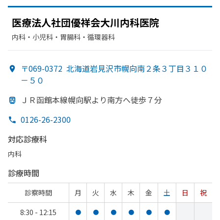
医療法人社団優祥会大川内科医院
内科・​小児科・​胃腸科・​循環器科
〒069-0372
北海道岩見沢市幌向南２条３丁目３１０
－５０
ＪＲ函館本線幌向駅より
南方
へ
徒歩７分
0126-26-2300
対応診療科
内科
診療時間
診察時間
月
火
水
木
金
土
日
祝
8:30 - 12:15
●
●
●
●
●
●