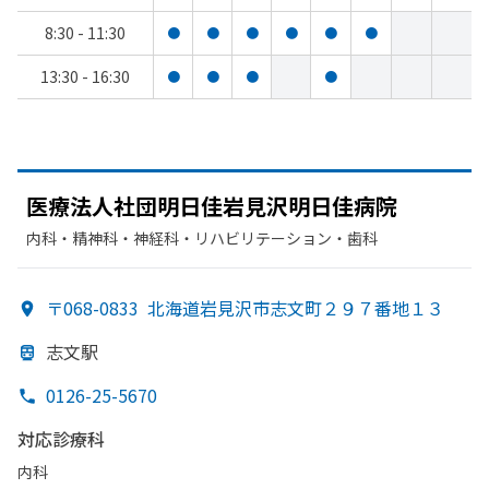
8:30 - 11:30
●
●
●
●
●
●
13:30 - 16:30
●
●
●
●
医療法人社団明日佳岩見沢明日佳病院
内科・​精神科・神経科・​リハビリテーション・​歯科
〒068-0833
北海道岩見沢市志文町２９７番地１３
志文駅
0126-25-5670
対応診療科
内科