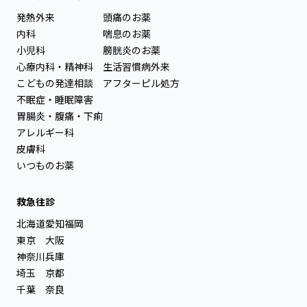
発熱外来
頭痛のお薬
内科
喘息のお薬
小児科
膀胱炎のお薬
心療内科・精神科
生活習慣病外来
こどもの発達相談
アフターピル処方
不眠症・睡眠障害
胃腸炎・腹痛・下痢
アレルギー科
皮膚科
いつものお薬
救急往診
北海道
愛知
福岡
東京
大阪
神奈川
兵庫
埼玉
京都
千葉
奈良