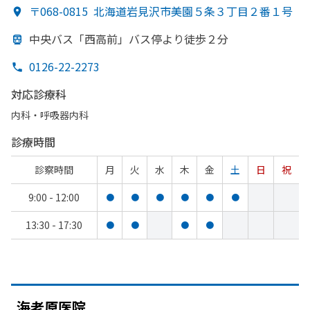
〒068-0815
北海道岩見沢市美園５条３丁目２番１号
中央バス「西高前」
バス停より
徒歩２分
0126-22-2273
対応診療科
内科・​呼吸器内科
診療時間
診察時間
月
火
水
木
金
土
日
祝
9:00 - 12:00
●
●
●
●
●
●
13:30 - 17:30
●
●
●
●
海老原医院