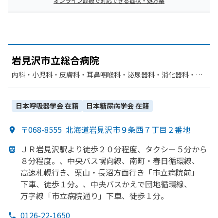
オンライン診療で対応できる症状・処方薬
岩見沢市立総合病院
内科・​小児科・​皮膚科・​耳鼻咽喉科・​泌尿器科・​消化器科・​呼
吸器内科・​精神科・神経科・​外科・​整形外科・​形成外科・​脳神
経外科・​産婦人科・​眼科・​放射線科・​麻酔科・​腎臓内科・外
科・​循環器科・​乳腺外科・​人工透析・​リハビリテーション・​歯
日本呼吸器学会
在籍
日本糖尿病学会
在籍
科口腔外科
〒068-8555
北海道岩見沢市９条西７丁目２番地
ＪＲ岩見沢駅より
徒歩２０分程度、
タクシー５分から
８分程度。、
中央バス幌向線、
南町・春日循環線、
高速札幌
行き、
栗山・長沼方
面
行き
「市立病院前」
下車、
徒歩１分。、
中央バスかえで
団地循環線、
万字線
「市立病院通り」下車、
徒歩１分。
0126-22-1650