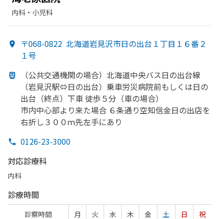
内科・​小児科
〒068-0822
北海道岩見沢市日の出台１丁目１６番２
１号
（公共交通機関の
場合）
北海道中央バス日の
出台線
（岩見沢駅⇔日の
出台）
乗車労災病院前も
しくは
日の
出台
（終点）
下車 徒歩５分
（車の
場合）
市内中心部より
来た
場合 ６条
通り
空知信金日の
出店を
右折し３００ｍ先左手に
あり
0126-23-3000
対応診療科
内科
診療時間
診察時間
月
火
水
木
金
土
日
祝