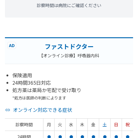
診察時間は病院にご確認ください
ファストドクター
AD
【オンライン診療】呼吸器内科
保険適用
24時間365日対応
処方薬は薬局か宅配で受け取り
*処方は医師の判断によります
オンライン対応できる症状
診察時間
月
火
水
木
金
土
日
祝
24時間
●
●
●
●
●
●
●
●