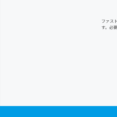
し
ファス
し
す。必
し
最
軽
し
食
癌