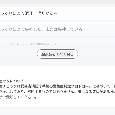
ゃっくりにより混迷、混乱がある
ゃっくりにより失神した、または失神している
ゃっくりに加えて呼吸困難がある
選択肢をすべて見る
ゃっくりに加えて麻痺やふらつき、感覚障害がある
ゃっくりに加えてずっと嘔吐が続いている
ェックについて
度チェックは
総務省消防庁準拠の緊急度判定プロトコール
に基づいて一
を表示しており、診断するものではありません。気になる症状がある場
ゃっくりが続くために、おなか、もしくは胸が持続的に痛い
断で受診してください。
ゃっくりにより胸、肩、腹、背部のいずれかに痛みがある