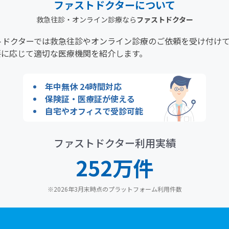
ファストドクターについて
ゃっくりで眠れない
救急往診・オンライン診療なら
ファストドクター
トドクターでは救急往診やオンライン診療のご依頼を受け付け
ゃっくりにより不安がある、またはイライラしている
要に応じて適切な医療機関を紹介します。
ゃっくりが間欠的に起こる
年中無休 24時間対応
保険証・医療証が使える
自宅やオフィスで受診可能
近、飲酒量が増えた
ファストドクター利用実績
い不快感がある
252万件
ゃっくりが起こる前に、少し前に熱いもの、または刺激物を飲
べたりした
※2026年3月末時点のプラットフォーム利用件数
に罹患したことがある