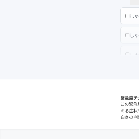
し
し
し
し
し
緊急度チ
この緊急
える症状
し
自身の判
し