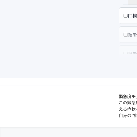
打
顔
眼
打
打
緊急度チ
この緊急
える症状
ぶ
自身の判
血