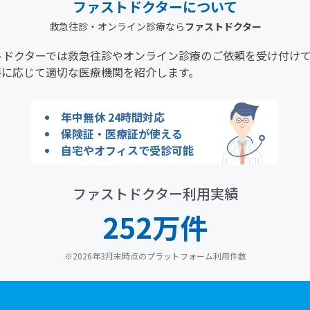
ファストドクターについて
つけた場所がたくさんある、またはその原因がはっきりしない
救急往診・オンライン診療なら
ファストドクター
トドクターでは救急往診やオンライン診療のご依頼を受け付け
つけた場所や痛む場所を大きく動かすのが難しい
要に応じて適切な医療機関を紹介します。
つけた後、数日経って発熱がある
年中無休 24時間対応
保険証・医療証が使える
自宅やオフィスで受診可能
記には当てはまらないが、医師の診察を受けたい
ファストドクター利用実績
次の質問へ
252万件
その他の症状を選ぶ
※2026年3月末時点のプラットフォーム利用件数