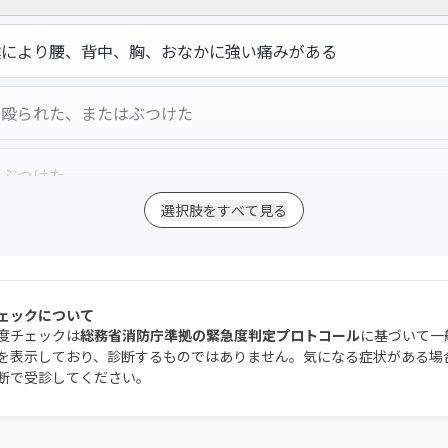
撲により腰、背中、胸、おなかに強い痛みがある
を殴られた、またはぶつけた
をぶつけた
選択肢をすべて見る
撲により出血がある
撲により手や足に強い痛みがある
ェックについて
度チェックは
総務省消防庁準拠の緊急度判定プロトコール
に基づいて一
を表示しており、診断するものではありません。気になる症状がある場
つけた場所の腫れ方がひどい
断で受診してください。
が止まりにくい、または抗凝固剤などを服用している