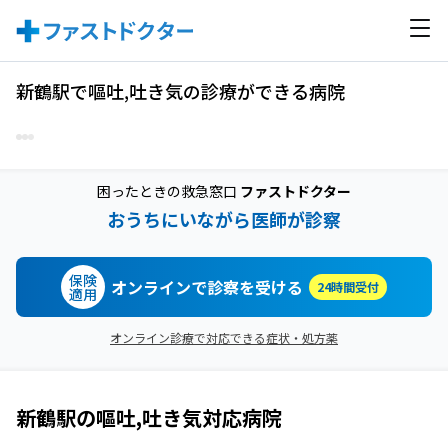
新鶴駅で嘔吐,吐き気の診療ができる病院
困ったときの救急窓口
ファストドクター
おうちにいながら医師が診察
保険
オンラインで診察を受ける
24時間受付
適用
オンライン診療で対応できる症状・処方薬
新鶴駅
の
嘔吐,吐き気
対応病院