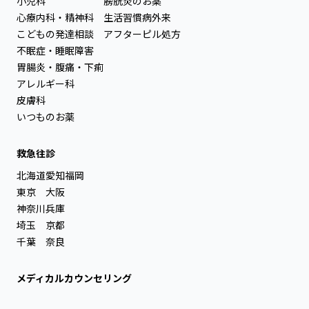
小児科
膀胱炎のお薬
心療内科・精神科
生活習慣病外来
こどもの発達相談
アフターピル処方
不眠症・睡眠障害
胃腸炎・腹痛・下痢
アレルギー科
皮膚科
いつものお薬
救急往診
北海道
愛知
福岡
東京
大阪
神奈川
兵庫
埼玉
京都
千葉
奈良
メディカルカウンセリング