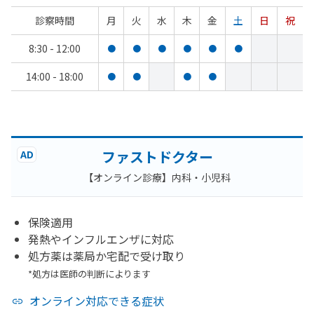
診察時間
月
火
水
木
金
土
日
祝
8:30 - 12:00
●
●
●
●
●
●
14:00 - 18:00
●
●
●
●
ファストドクター
AD
【オンライン診療】内科・小児科
保険適用
発熱やインフルエンザに対応
処方薬は薬局か宅配で受け取り
*処方は医師の判断によります
オンライン対応できる症状