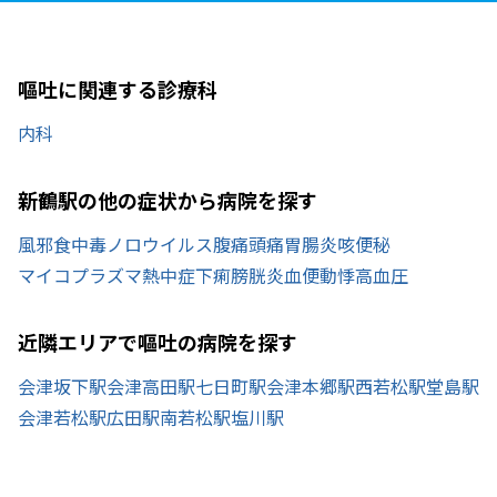
嘔吐に関連する診療科
内科
新鶴駅の他の症状から病院を探す
風邪
食中毒
ノロウイルス
腹痛
頭痛
胃腸炎
咳
便秘
マイコプラズマ
熱中症
下痢
膀胱炎
血便
動悸
高血圧
近隣エリアで嘔吐の病院を探す
会津坂下駅
会津高田駅
七日町駅
会津本郷駅
西若松駅
堂島駅
会津若松駅
広田駅
南若松駅
塩川駅