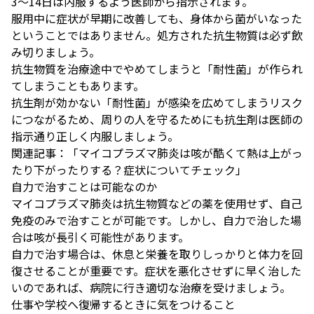
3〜14日は内服するよう医師から指示されます。
服用中に症状が早期に改善しても、身体から菌がいなった
ということではありません。処方された抗生物質は必ず飲
み切りましょう。
抗生物質を治療途中でやめてしまうと「耐性菌」が作られ
てしまうこともあります。
抗生剤が効かない「耐性菌」が感染を広めてしまうリスク
につながるため、周りの人を守るためにも抗生剤は医師の
指示通り正しく内服しましょう。
関連記事：
「マイコプラズマ肺炎は咳が酷くて熱は上がっ
たり下がったりする？症状についてチェック」
自力で治すことは可能なのか
マイコプラズマ肺炎は抗生物質などの薬を使用せず、自己
免疫のみで治すことが可能です。しかし、自力で治した場
合は咳が長引く可能性があります。
自力で治す場合は、休息と栄養を取りしっかりと体力を回
復させることが重要です。症状を悪化させずに早く治した
いのであれば、病院に行き適切な治療を受けましょう。
仕事や学校へ復帰するときに気をつけること