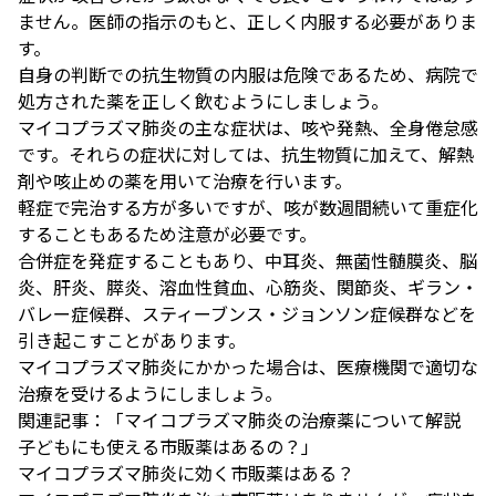
ません。医師の指示のもと、正しく内服する必要がありま
す。
自身の判断での抗生物質の内服は危険であるため、病院で
処方された薬を正しく飲むようにしましょう。
マイコプラズマ肺炎の主な症状は、咳や発熱、全身倦怠感
です。それらの症状に対しては、抗生物質に加えて、解熱
剤や咳止めの薬を用いて治療を行います。
軽症で完治する方が多いですが、咳が数週間続いて重症化
することもあるため注意が必要です。
合併症を発症することもあり、中耳炎、無菌性髄膜炎、脳
炎、肝炎、膵炎、溶血性貧血、心筋炎、関節炎、ギラン・
バレー症候群、スティーブンス・ジョンソン症候群などを
引き起こすことがあります。
マイコプラズマ肺炎にかかった場合は、医療機関で適切な
治療を受けるようにしましょう。
関連記事：
「マイコプラズマ肺炎の治療薬について解説
子どもにも使える市販薬はあるの？」
マイコプラズマ肺炎に効く市販薬はある？