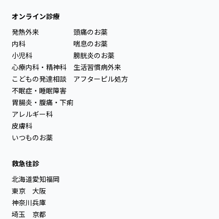
オンライン診療
発熱外来
頭痛のお薬
内科
喘息のお薬
小児科
膀胱炎のお薬
心療内科・精神科
生活習慣病外来
こどもの発達相談
アフターピル処方
不眠症・睡眠障害
胃腸炎・腹痛・下痢
アレルギー科
皮膚科
いつものお薬
救急往診
北海道
愛知
福岡
東京
大阪
神奈川
兵庫
埼玉
京都