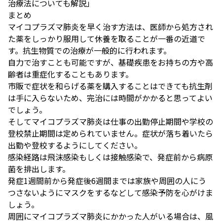
治療法についても解説」
まとめ
マイコプラズマ肺炎を早く治す方法は、医師から処方され
た薬をしっかり服用して休養を取ることが一番の近道で
す。抗生物質での治療が一般的に行われます。
自力で治すことも可能ですが、基礎疾患をお持ちの方や高
齢者は重症化することもあります。
市販で症状を和らげる薬を購入することはできても抗生剤
は手に入らないため、完治には時間がかかると思ってよい
でしょう。
そしてマイコプラズマ肺炎は仕事の出勤停止期間や学校の
登校禁止期間は定められていません。症状が落ち着いたら
出勤や登校するようにしてください。
感染経路は飛沫感染もしくは接触感染で、発症前から病原
菌を排出します。
発症1週間前から発症後6週間までは家族や周囲の人にう
つさないようにマスクをするなどして感染予防を心がけま
しょう。
周囲にマイコプラズマ肺炎にかかった人がいる場合は、風