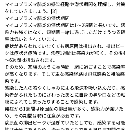
マイコプラズマ肺炎の感染経路や潜伏期間を理解し、対策
をしていきましょう。
[3]
マイコプラズマ肺炎の潜伏期間
マイコプラズマ肺炎の潜伏期間は1～2週間と長いです。感
染力も強くはなく、短期間一緒に過ごしただけでうつる確
率は低いとされています。
症状があらわれていなくても病原菌は排出され、排出ピー
クは症状発症時です。発症1週間は感染力が強く、その後4
～6週間は排出されます。
そのため、家族のように長時間一緒に過ごすことで感染率
が高くなります。そして主な感染経路は飛沫感染と接触感
染です。
感染した人の咳やくしゃみによる飛沫を吸い込んだり、感
染者がふれたものにさわったあとに自身の鼻や口などの粘
膜にふれてしまったりすることで感染します。
発症から1週間は原因菌の排出量が多く、感染力が強いた
め、その期間は特に注意が必要です。
病原菌の排出ピークが過ぎていたとしても、感染する可能
性は十分にあるため、治ったあともできる限り長期間の感