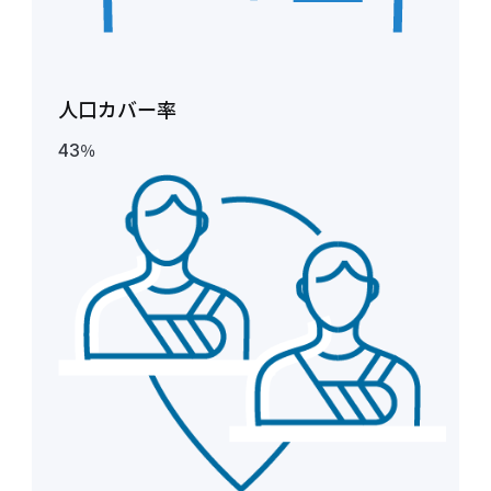
人口カバー率
43
％