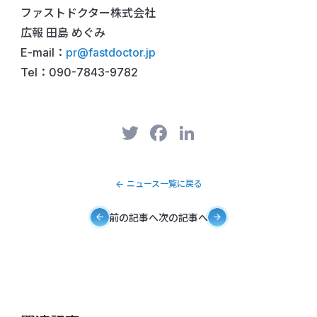
ファストドクター株式会社
広報 田島 めぐみ
E-mail：
pr@fastdoctor.jp
Tel：090-7843-9782
T
F
Li
w
a
n
itt
c
k
ニュース一覧に戻る
er
e
e
b
dI
前の記事へ
次の記事へ
o
n
o
k