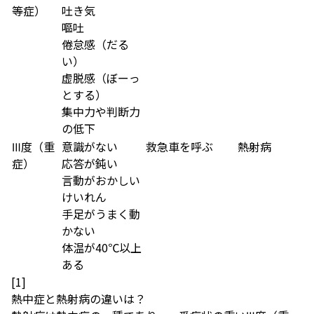
等症）
吐き気
嘔吐
倦怠感（だる
い）
虚脱感（ぼーっ
とする）
集中力や判断力
の低下
Ⅲ度（重
意識がない
救急車を呼ぶ
熱射病
症）
応答が鈍い
言動がおかしい
けいれん
手足がうまく動
かない
体温が40℃以上
ある
[1]
熱中症と熱射病の違いは？