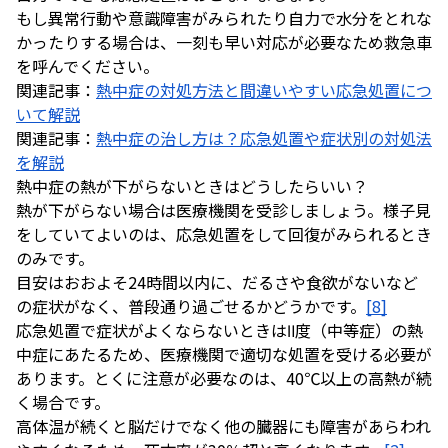
もし異常行動や意識障害がみられたり自力で水分をとれな
かったりする場合は、一刻も早い対応が必要なため救急車
を呼んでください。
関連記事：
熱中症の対処方法と間違いやすい応急処置につ
いて解説
関連記事：
熱中症の治し方は？応急処置や症状別の対処法
を解説
熱中症の熱が下がらないときはどうしたらいい？
熱が下がらない場合は医療機関を受診しましょう。様子見
をしていてよいのは、応急処置をして回復がみられるとき
のみです。
目安はおおよそ24時間以内に、だるさや食欲がないなど
の症状がなく、普段通り過ごせるかどうかです。
[8]
応急処置で症状がよくならないときはⅡ度（中等症）の熱
中症にあたるため、医療機関で適切な処置を受ける必要が
あります。とくに注意が必要なのは、40℃以上の高熱が続
く場合です。
高体温が続くと脳だけでなく他の臓器にも障害があらわれ