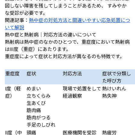
図しない障害を残してしまうことがあるため、 すみやか
な受診が必要です。
関連記事：
熱中症の対処方法と間違いやすい応急処置につ
いて解説
熱中症と熱射病｜対応方法の違いについて
熱射病は熱中症のなかのひとつで、重症度において熱射病
はⅢ度（重症）にあたります。
重症度によって症状と対応方法が異なるのも特徴です。
重症度
症状
対応方法
症状で分類し
た呼び方
Ⅰ度（軽
めまい
現場で処置をして
熱けいれん
症）
立ちくらみ
経過観察
熱失神
生あくび
筋肉痛
筋肉がつる
手足のしびれ
Ⅱ度（中
頭痛
医療機関を受診
熱疲労