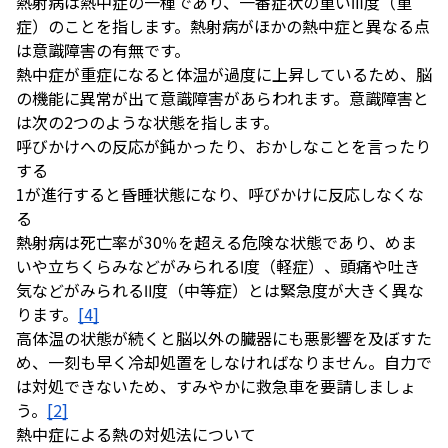
熱射病は熱中症の一種であり、一番症状の重いⅢ度（重
症）のことを指します。熱射病がほかの熱中症と異なる点
は意識障害の有無です。
熱中症が重症になると体温が過度に上昇しているため、脳
の機能に異常が出て意識障害があらわれます。意識障害と
は次の2つのような状態を指します。
呼びかけへの反応が鈍かったり、おかしなことを言ったり
する
1が進行すると昏睡状態になり、呼びかけに反応しなくな
る
熱射病は死亡率が30％を超える危険な状態であり、めま
いや立ちくらみなどがみられるⅠ度（軽症）、頭痛や吐き
気などがみられるⅡ度（中等症）とは緊急度が大きく異な
ります。
[4]
高体温の状態が続くと脳以外の臓器にも悪影響を及ぼすた
め、一刻も早く冷却処置をしなければなりません。自力で
は対処できないため、すみやかに救急車を要請しましょ
う。
[2]
熱中症による熱の対処法について