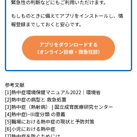
緊急性の判断などにもご利用いただけます。
もしものときに備えてアプリをインストールし、情
報登録までしておくと安心です。
アプリを
ダウンロードする
（オンライン診療・救急往診）
参考文献
[1]
熱中症環境保健マニュアル2022｜環境省
[2]熱
中症の病型と 救急処置
[3]熱中症（熱射病） | 国立成育医療研究センター
[4]熱中症I~III度分類 の意義
[5]職場における熱中症の現状と予防対策
[6]小児における熱中症
[7]熱中症を防ぐためには