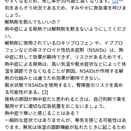
やすくなるため、死亡率が30％超と高くなります。
[2]
一
刻をあらそう状況であるため、すみやかに救急車を呼びま
しょう。
解熱剤を飲んでもいいの？
熱中症による発熱では解熱剤を飲まないようにしてくださ
い。
解熱剤に使用されているロキソ
プロフェン
や、イブプロ
フェンなどの非ステロイド性抗炎症剤（NSAIDs）は、熱
中症に対して効果が期待できず、リスクがあるためです。
熱中症による発熱は、高い気温や脱水症状などによって体
温を調節できなくなることが原因。NSAIDsが作用する解
熱の仕組みとは違うため効果が期待できない。
脱水状態でNSAIDsを使用すると、腎障害のリスクを高め
る可能性がある。[2]
発熱の原因が熱中症だと思われるときは、自己判断で薬を
服用せずに適切な応急処置をおこないましょう。
熱中症で寒いと感じることはある？
一般的な症状ではありませんが、寒気を感じる可能性はあ
ります。寒気は体温の調節機能が乱れたときに起こるため