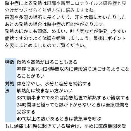
熱中症による発熱は
風邪や新型コロナウイルス感染症と見
分けがつきづらく対処方法に悩みますよね。
高温や多湿の場所に長くいたり、汗を大量にかいたりした
あとの発熱の場合は熱中症の可能性があります。
発熱のほかにも頭痛、めまい、吐き気などが併発しやすい
症状ですのでよく体調を観察しましょう。最後にポイント
を表にまとめましたのでご覧ください。
特徴
微熱や高熱が出ることもある
軽症であれば24時間以内に普段通り過ごせるようにな
ることが多い
対処
体を冷やし、水分と塩分を補給する
法
解熱剤は飲まない方がいい
38℃前半までであれば応急処置で解熱するか観察する
24時間ほど経っても熱が下がらないときは医療機関を
受診する
40℃以上の熱があるときは救急車を呼ぶ
もし頭痛も同時に起きている場合は、早めに医療機関を受