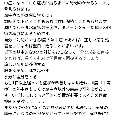
中症になってから症状が出るまでに時間のかかるケースも
考えられます。
熱中症の熱は何日続くの？
数時間で下がることもあれば数日間続くこともあります。
原因である脱水症状の程度や、ダメージを受けた臓器の回
復の程度によるためです。
自分で対処ができるⅠ度の熱中症 であれば、正しい応急処
置をおこなえば翌日に治ることが多いです。
以下の基本的な3つの対処をおこなって
十分な栄養と休養
をとれば、長くても24時間程度で回復するでしょう。
涼しい場所に移動する
服をゆるめ、体を冷やす
水分と塩分をとる
もし1日以上経っても症状が改善しない場合は、Ⅱ度（中等
症）の熱中症もしくは熱中症以外の疾患の可能性がありま
す。いずれ にしても専門的な処置が必要であるため医療
機関を受診しましょう。
また39℃や40℃などの高熱が続いている場合は、全身の
臓器にかなりの負担がかかっている状態です。解熱後に意