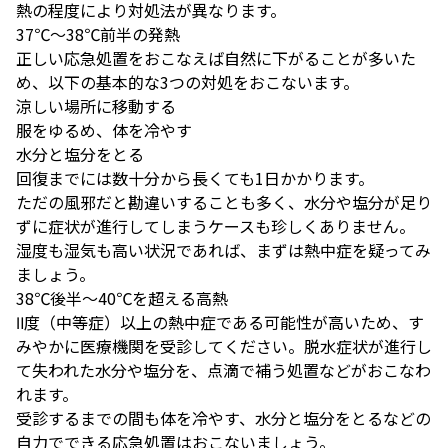
熱の程度により対処法が異なります。
37℃～38℃前半の発熱
正しい応急処置をおこなえば自然に下がることが多いた
め、以下の基本的な3つの対処をおこないます。
涼しい場所に移動する
服をゆるめ、体を冷やす
水分と塩分をとる
回復までには数十分から長くても1日かかります。
ただの風邪だと勘違いすることも多く、水分や塩分が足り
ずに症状が進行してしまうケースも珍しくありません。
湿度も湿気も高い状況であれば、まずは熱中症を疑ってみ
ましょう。
38℃後半～40℃を超える高熱
Ⅱ度（中等症）以上の熱中症である可能性が高いため、す
みやかに医療機関を受診してください。脱水症状が進行し
て失われた水分や塩分を、点滴で補う処置などがおこなわ
れます。
受診するまでの間も体を冷やす、水分と塩分をとるなどの
自力でできる応急処置はおこないましょう。