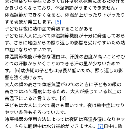
また軽症や中等症であっても体は脱水状態にあるため汗を
かきづらくなっており、体温調節がうまくできません。
体温調節ができなくなると、体温が上がったり下がったり
する現象が発生します。
[5
]
子どもは夜に熱中症で発熱することがある
子どもは大人に比べて体温調節機能が十分に発達しておら
ず、さらに地面からの照り返しの影響を受けやすいため熱
中症になりやすいです。
体温調節機能が未熟な理由は、
汗腺の密度が高いことやひ
とつの汗腺からかくことのできる汗の量が少ないためで
す。
[6]
幼少期の子どもは身長が低いため、照り返しの影
響を強く受けます。
大人の顔の高さで体感気温が32℃のときに子どもの顔の
高さでは35℃程度になるため、大人が感じている以上の
高温下にいると言えます。
[3]
子どもは大人に比べて暑さも弱いです。夜は熱中症になり
やすい条件もそろっています。
冷房機器の使用方法によっては夜間は高温多湿になりやす
く、さらに睡眠中は水分補給ができません。
[7]
日中に熱