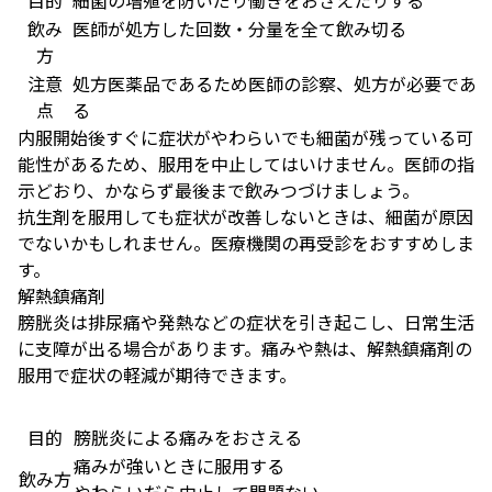
目的
細菌の増殖を防いだり働きをおさえたりする
飲み
医師が処方した回数・分量を全て飲み切る
方
注意
処方医薬品であるため医師の診察、処方が必要であ
点
る
内服開始後すぐに症状がやわらいでも細菌が残っている可
能性があるため、服用を中止してはいけません。医師の指
示どおり、かならず最後まで飲みつづけましょう。
抗生剤を服用しても症状が改善しないときは、細菌が原因
でないかもしれません。医療機関の再受診をおすすめしま
す。
解熱鎮痛剤
膀胱炎は排尿痛や発熱などの症状を引き起こし、日常生活
に支障が出る場合があります。痛みや熱は、解熱鎮痛剤の
服用で症状の軽減が期待できます。
目的
膀胱炎による痛みをおさえる
痛みが強いときに服用する
飲み方