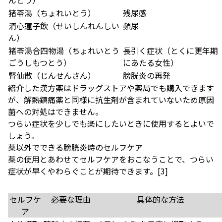
んとう）
猪苓湯（ちょれいとう）
残尿感
清心蓮子飲（せいしんれんしい
頻尿
ん）
猪苓湯合四物湯（ちょれいとう
長引く症状（とくに更年期
ごうしもつとう）
にあたる女性）
腎仙散（じんせんさん）
膀胱炎の再発
紹介した漢方薬はドラッグストアや薬局でも購入できます
が、解熱鎮痛薬と同様に抗生剤が含まれていないため原因
菌への対処はできません。
つらい症状を少しでも楽にしたいときに使用するとよいで
しょう。
薬以外でできる膀胱炎時のセルフケア
薬の使用とあわせてセルフケアをおこなうことで、つらい
症状が早くやわらぐことが期待できます。
[3]
セルフケ
必要な理由
具体的な方法
ア