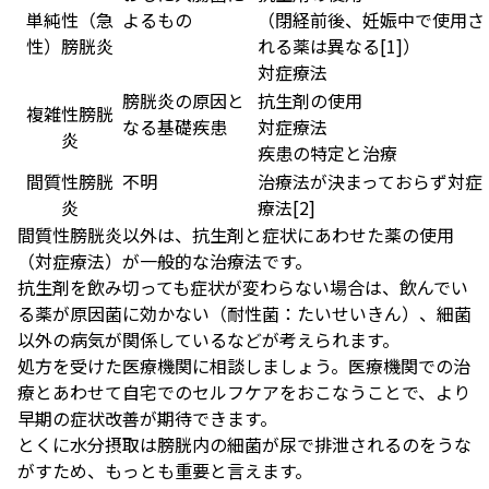
単純性（急
よるもの
（閉経前後、妊娠中で使用さ
性）膀胱炎
れる薬は異なる
[1]
）
対症療法
膀胱炎の原因と
抗生剤の使用
複雑性膀胱
なる基礎疾患
対症療法
炎
疾患の特定と治療
間質性膀胱
不明
治療法が決まっておらず対症
炎
療法
[2]
間質性膀胱炎以外は、抗生剤と症状にあわせた薬の使用
（対症療法）が一般的な治療法です。
抗生剤を飲み切っても症状が変わらない場合は、飲んでい
る薬が原因菌に効かない（耐性菌：たいせいきん）、細菌
以外の病気が関係しているなどが考えられます。
処方を受けた医療機関に相談しましょう。医療機関での治
療とあわせて自宅でのセルフケアをおこなうことで、より
早期の症状改善が期待できます。
とくに水分摂取は膀胱内の細菌が尿で排泄されるのをうな
がすため、もっとも重要と言えます。