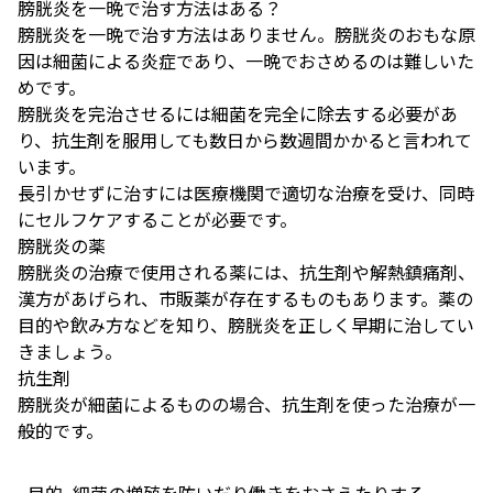
膀胱炎を一晩で治す方法はある？
膀胱炎を一晩で治す方法はありません。膀胱炎のおもな原
因は細菌による炎症であり、一晩でおさめるのは難しいた
めです。
膀胱炎を完治させるには細菌を完全に除去する必要があ
り、抗生剤を服用しても数日から数週間かかると言われて
います。
長引かせずに治すには医療機関で適切な治療を受け、同時
にセルフケアすることが必要です。
膀胱炎の薬
膀胱炎の治療で使用される薬には、抗生剤や解熱鎮痛剤、
漢方があげられ、市販薬が存在するものもあります。薬の
目的や飲み方などを知り、膀胱炎を正しく早期に治してい
きましょう。
抗生剤
膀胱炎が細菌によるものの場合、抗生剤を使った治療が一
般的です。