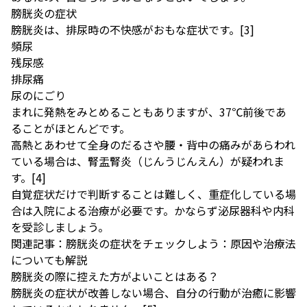
膀胱炎の症状
膀胱炎は、排尿時の不快感がおもな症状です。
[3]
頻尿
残尿感
排尿痛
尿のにごり
まれに発熱をみとめることもありますが、37℃前後であ
ることがほとんどです。
高熱とあわせて全身のだるさや腰・背中の痛みがあらわれ
ている場合は、腎盂腎炎（じんうじんえん）が疑われま
す。
[4]
自覚症状だけで判断することは難しく、重症化している場
合は入院による治療が必要です。かならず泌尿器科や内科
を受診しましょう。
関連記事：
膀胱炎の症状をチェックしよう：原因や治療法
についても解説
膀胱炎の際に控えた方がよいことはある？
膀胱炎の症状が改善しない場合、自分の行動が治癒に影響