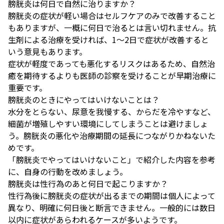
膀胱炎は何日で自然に治りますか？
膀胱炎の症状が軽い場合はセルフケアのみで改善すること
もありますが、一概に何日で治るとは言い切れません。抗
生剤による治療を受ければ、1〜2日で症状が改善すると
いう意見もあります。
症状が軽度であっても悪化するリスクはあるため、自然治
癒を期待するよりも医師の診察を受けることが早期治療に
重要です。
膀胱炎のときにやってはいけないことは？
水分をとらない、尿意を我慢する、からだを冷やすなど、
細菌が増殖しやすい環境にしてしまうことは避けましょ
う。膀胱炎の悪化や治療期間の延長につながりかねないた
めです。
「
膀胱炎でやってはいけないこと
」で紹介した内容を参考
に、自身の行動を改めましょう。
膀胱炎は性行為のあと何日で起こりますか？
性行為後に膀胱炎の症状が出るまでの期間は個人によって
異なり、明確に何日後と断言できません。一般的には数日
以内に症状があらわれるケースが多いようです。