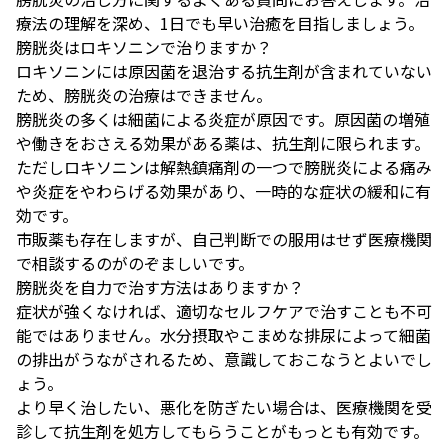
療法の理解を深め、1日でも早い治癒を目指しましょう。
膀胱炎はロキソニンで治りますか？
ロキソニンには原因菌を退治する抗生剤が含まれていない
ため、膀胱炎の治療はできません。
膀胱炎の多くは細菌による炎症が原因です。原因菌の増殖
や働きをおさえる効果がある薬は、抗生剤に限られます。
ただしロキソニンは解熱鎮痛剤の一つで膀胱炎による痛み
や炎症をやわらげる効果があり、一時的な症状の緩和に有
効です。
市販薬も存在しますが、自己判断での服用はせず医療機関
で相談するのがのぞましいです。
膀胱炎を自力で治す方法はありますか？
症状が強くなければ、適切なセルフケアで治すことも不可
能ではありません。水分摂取やこまめな排尿によって細菌
の排出がうながされるため、意識しておこなうとよいでし
ょう。
より早く治したい、悪化を防ぎたい場合は、医療機関を受
診して抗生剤を処方してもらうことがもっとも有効です。