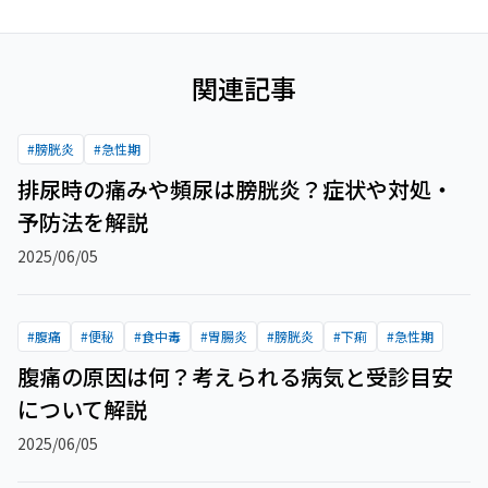
関連記事
#
膀胱炎
#
急性期
排尿時の痛みや頻尿は膀胱炎？症状や対処・
予防法を解説
2025/06/05
#
腹痛
#
便秘
#
食中毒
#
胃腸炎
#
膀胱炎
#
下痢
#
急性期
腹痛の原因は何？考えられる病気と受診目安
について解説
2025/06/05