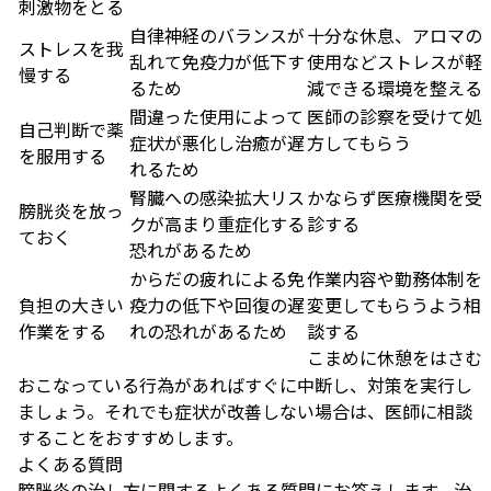
刺激物をとる
自律神経のバランスが
十分な休息、アロマの
ストレスを我
乱れて免疫力が低下す
使用などストレスが軽
慢する
るため
減できる環境を整える
間違った使用によって
医師の診察を受けて処
自己判断で薬
症状が悪化し治癒が遅
方してもらう
を服用する
れるため
腎臓への感染拡大リス
かならず医療機関を受
膀胱炎を放っ
クが高まり重症化する
診する
ておく
恐れがあるため
からだの疲れによる免
作業内容や勤務体制を
負担の大きい
疫力の低下や回復の遅
変更してもらうよう相
作業をする
れの恐れがあるため
談する
こまめに休憩をはさむ
おこなっている行為があればすぐに中断し、対策を実行し
ましょう。それでも症状が改善しない場合は、医師に相談
することをおすすめします。
よくある質問
膀胱炎の治し方に関するよくある質問にお答えします。治