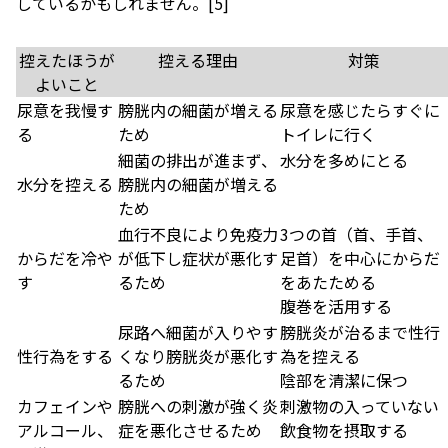
しているかもしれません。
[5]
控えたほうが
控える理由
対策
よいこと
尿意を我慢す
膀胱内の細菌が増える
尿意を感じたらすぐに
る
ため
トイレに行く
細菌の排出が進まず、
水分を多めにとる
水分を控える
膀胱内の細菌が増える
ため
血行不良により免疫力
3つの首（首、手首、
からだを冷や
が低下し症状が悪化す
足首）を中心にからだ
す
るため
をあたためる
腹巻を活用する
尿路へ細菌が入りやす
膀胱炎が治るまで性行
性行為をする
くなり膀胱炎が悪化す
為を控える
るため
陰部を清潔に保つ
カフェインや
膀胱への刺激が強く炎
刺激物の入っていない
アルコール、
症を悪化させるため
飲食物を摂取する