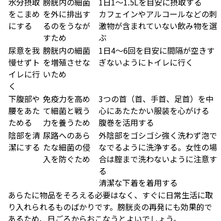
水分摂取
膀胱内の細菌
1日1～1.5Ⅼを目安に摂取する
をこまめ
を外に排出す
カフェインやアルコールなどの刺
にする
るのをうなが
激物が含まれていない飲み物を選
すため
ぶ
尿意を我
膀胱内の細菌
1日4～6回を目安に間隔が空きす
慢せずト
を増殖させな
ぎないようにトイレに行く
イレに行
いため
く
下腹部や
免疫力を高め
3つの首（首、手首、足首）を中
腰をあた
て細菌と戦う
心にあたたかい服装を心がける
ためる
力を養うため
腹巻を活用する
陰部を清
尿路へのあら
外陰部をゴシゴシ強く洗わず泡で
潔にする
たな細菌の侵
なでるように洗浄する。女性の場
入を防ぐため
合は腟まで洗わないように注意す
る
清潔な下着を着用する
あらたに物品をそろえる必要はなく、すぐに日常生活に取
り入れられるものばかりです。膀胱炎の再発にも効果的で
あるため、日ごろからおこなうとよいでしょう。