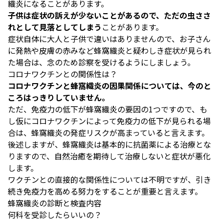
織炎になることがあります。
子供は症状の訴えが少ないことがあるので、ただの虫ささ
れとして見落としてしまう
ことがあります。
症状自体に大人と子供で違いはありませんので、お子さん
に発熱や皮膚の赤みなど蜂窩織炎と疑わしき症状が見られ
た場合は、念のため診察を受けるようにしましょう。
コロナワクチンとの関係性は？
コロナワクチンと蜂窩織炎の因果関係については、今のと
ころはっきりしていません。
ただ、免疫力の低下が蜂窩織炎の要因の1つですので、も
し仮にコロナワクチンによって免疫力の低下が見られる場
合は、蜂窩織炎の発症リスクが高まっていると言えます。
後述しますが、蜂窩織炎は基本的に抗菌薬による治療とな
りますので、自然治癒を期待して治療しないと症状が悪化
します。
ワクチンとの直接的な関係性については不明ですが、引き
続き免疫力を高める努力をすることが重要と言えます。
蜂窩織炎の診断と検査内容
何科を受診したらいいの？