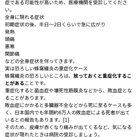
症である可能性が高いため、医療機関を受診してくださ
い。
全身に現れる症状
初期症状の後、半日～2日くらいで急に広がり
発熱
頭痛
悪寒
関節痛
などの全身症状を伴ってきます。
実は恐ろしい蜂窩織炎の重症化ケース
蜂窩織炎の恐ろしいところは、
放っておくと重症化するこ
とがある
ことです。
重症化すると菌血症や壊死性筋膜炎などから、敗血症とな
ることがあります。
敗血症にかかると多臓器不全などから死に至るケースも多
く、日本国内でも年間約6万人の敗血症による死者が出て
いるとの報告もあります。[
1
]
そのため、皮膚が赤くなり痛みが出てくるなど、気になる
症状が現れたときは病院の受診しましょう。