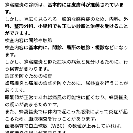
蜂窩織炎の診断は、
基本的には皮膚科が推奨されていま
す。
しかし、幅広く見られる一般的な感染症のため、
内科、外
科、整形外科、小児科でも正しい診断と治療を受けること
ができます。
検査内容は問診や触診
検査内容は
基本的に、問診、局所の触診・視診など
になり
ます。
しかし、蜂窩織炎と似た症状の病気と見分けるために、行
う検査が変わります。
誤診を防ぐための検査
蜂窩織炎と痛風の誤診を防ぐために、尿検査を行うことが
あります。
尿酸値が正常であれば痛風の可能性は低くなり、蜂窩織炎
の疑いが高まるためです。
また、蜂窩織炎では体内で起こった感染によって炎症が起
こるため、血液検査を行うことがあります。
血液検査で白血球数（WBC）の数値が上昇していれば、
蜂窩織炎の疑いが高まります。