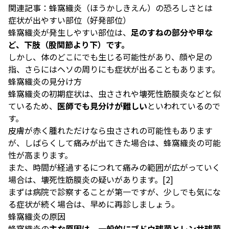
関連記事：
蜂窩織炎（ほうかしきえん）の恐ろしさとは
症状が出やすい部位（好発部位）
蜂窩織炎が発生しやすい部位は、
足のすねの部分や甲な
ど、下肢（股関節より下）です。
しかし、体のどこにでも生じる可能性があり、顔や足の
指、さらにはヘソの周りにも症状が出ることもあります。
蜂窩織炎の見分け方
蜂窩織炎の初期症状は、虫さされや壊死性筋膜炎などと似
ているため、
医師でも見分けが難しい
といわれているので
す。
皮膚が赤く腫れただけなら虫さされの可能性もあります
が、しばらくして痛みが出てきた場合は、蜂窩織炎の可能
性が高まります。
また、時間が経過するにつれて痛みの範囲が広がっていく
場合は、壊死性筋膜炎の疑いがあります。[
2
]
まずは病院で診察することが第一ですが、少しでも気にな
る症状が続く場合は、早めに再診しましょう。
蜂窩織炎の原因
蜂窩織炎の
主な原因は、一般的にブドウ球菌とレンサ球菌