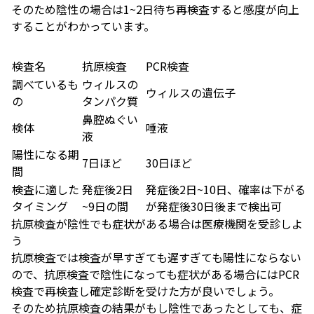
そのため陰性の場合は1~2日待ち再検査すると感度が向上
することがわかっています。
検査名
抗原検査
PCR検査
調べているも
ウィルスの
ウィルスの遺伝子
の
タンパク質
鼻腔ぬぐい
検体
唾液
液
陽性になる期
7日ほど
30日ほど
間
検査に適した
発症後2日
発症後2日~10日、確率は下がる
タイミング
~9日の間
が発症後30日後まで検出可
抗原検査が陰性でも症状がある場合は医療機関を受診しよ
う
抗原検査では検査が早すぎても遅すぎても陽性にならない
ので、抗原検査で陰性になっても症状がある場合にはPCR
検査で再検査し確定診断を受けた方が良いでしょう。
そのため抗原検査の結果がもし陰性であったとしても、症