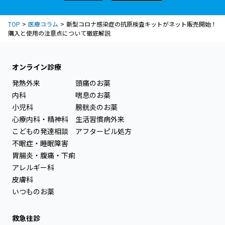
TOP
医療コラム
新型コロナ感染症の抗原検査キットがネット販売開始！
購入と使用の注意点について徹底解説
オンライン診療
発熱外来
頭痛のお薬
内科
喘息のお薬
小児科
膀胱炎のお薬
心療内科・精神科
生活習慣病外来
こどもの発達相談
アフターピル処方
不眠症・睡眠障害
胃腸炎・腹痛・下痢
アレルギー科
皮膚科
いつものお薬
救急往診