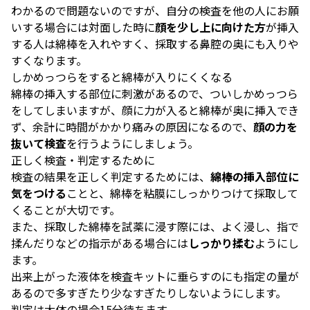
わかるので問題ないのですが、自分の検査を他の人にお願
いする場合には対面した時に
顔を少し上に向けた方
が挿入
する人は綿棒を入れやすく、採取する鼻腔の奥にも入りや
すくなります。
しかめっつらをすると綿棒が入りにくくなる
綿棒の挿入する部位に刺激があるので、ついしかめっつら
をしてしまいますが、顔に力が入ると綿棒が奥に挿入でき
ず、余計に時間がかかり痛みの原因になるので、
顔の力を
抜いて検査
を行うようにしましょう。
正しく検査・判定するために
検査の結果を正しく判定するためには、
綿棒の挿入部位に
気をつける
ことと、綿棒を粘膜にしっかりつけて採取して
くることが大切です。
また、採取した綿棒を試薬に浸す際には、よく浸し、指で
揉んだりなどの指示がある場合には
しっかり揉む
ようにし
ます。
出来上がった液体を検査キットに垂らすのにも指定の量が
あるので多すぎたり少なすぎたりしないようにします。
判定は大体の場合15分待ちます。