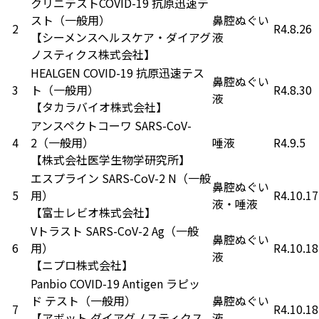
クリニテストCOVID-19 抗原迅速テ
スト（一般用）
鼻腔ぬぐい
2
R4.8.26
【シーメンスヘルスケア・ダイアグ
液
ノスティクス株式会社】
HEALGEN COVID-19 抗原迅速テス
鼻腔ぬぐい
3
ト（一般用）
R4.8.30
液
【タカラバイオ株式会社】
アンスペクトコーワ SARS-CoV-
4
2（一般用）
唾液
R4.9.5
【株式会社医学生物学研究所】
エスプライン SARS-CoV-2 N（一般
鼻腔ぬぐい
5
用）
R4.10.17
液・唾液
【富士レビオ株式会社】
Vトラスト SARS-CoV-2 Ag（一般
鼻腔ぬぐい
6
用）
R4.10.18
液
【ニプロ株式会社】
Panbio COVID-19 Antigen ラピッ
ド テスト（一般用）
鼻腔ぬぐい
7
R4.10.18
【アボット ダイアグノスティクス
液