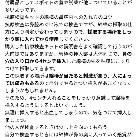
付属品としてスポイトの蓋や試薬が他についていることが
多いようです。
抗原検査キットの綿棒の鼻腔内への入れ方のコツ
抗原検査は鼻腔ぬぐい液での検査ですが、綿棒の採取の仕
方により判定が変わってしまうので、
採取する場所をしっ
かり頭に入れてから使用
してください。
購入した抗原検査キットの説明書をよく確認して行うのが
大前提ではありますが、綿棒の挿入部は大体同じで、
鼻の
穴の入り口から4センチ挿入
した綿棒の先を粘膜にこすり
つけて採取してきます。
この採取する場所は
綿棒が当たると刺激があり、人によっ
ては痛みもある
ので自分でやるとつい挿入があまくなって
しまうかもしれません。
そのため、4センチ入れることをしっかり意識して綿棒を
挿入するようにするとよいでしょう。
無理に挿入すると出血してしまうので、気をつけて挿入し
ましょう。
他の人が検査するときは少し上を向いてもらう
自分で検査するときには綿棒が鼻の奥に入っていく感覚が