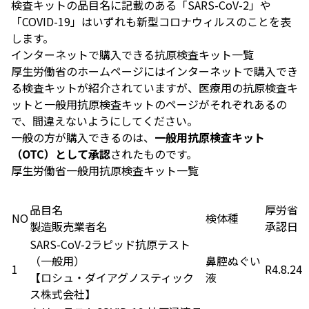
検査キットの品目名に記載のある「SARS-CoV-2」や
「COVID-19」はいずれも新型コロナウィルスのことを表
します。
インターネットで購入できる抗原検査キット一覧
厚生労働省のホームページにはインターネットで購入でき
る検査キットが紹介されていますが、医療用の抗原検査キ
ットと一般用抗原検査キットのページがそれぞれあるの
で、間違えないようにしてください。
一般の方が購入できるのは、
一般用抗原検査キット
（OTC）として承認
されたものです。
厚生労働省一般用抗原検査キット一覧
品目名
厚労省
NO
検体種
製造販売業者名
承認日
SARS-CoV-2ラピッド抗原テスト
（一般用）
鼻腔ぬぐい
1
R4.8.24
【ロシュ・ダイアグノスティック
液
ス株式会社】