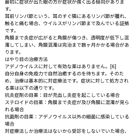
最初に症状が出た眼の方が症状が強く出る傾向がありま
す。
耳前リンパ節という、耳のすぐ隣にあるリンパ節が腫れ、
触ると痛む場合、ウイルスがリンパ節まで及んでいる証拠
です。
角膜まで炎症が広がると角膜が傷つき、透明度が低下し混
濁してしまい、角膜混濁は完治まで数ヶ月かかる場合があ
ります。
はやり目の治療方法
アデノウイルスに対して有効な薬はありません。
[6]
自分自身の免疫力で自然治癒するのを待ちます。そのた
め、治療は基本的に対症療法です。症状に対して処方され
る薬は以下の通りです。
抗炎症剤の目薬：目が充血し炎症を起こしている場合
ステロイドの目薬：角膜まで炎症が及び角膜に混濁が見ら
れる場合
抗菌剤の目薬：アデノウイルス以外の細菌に感染している
場合
対症療法しか治療法はないから受診をしないでいた場合、