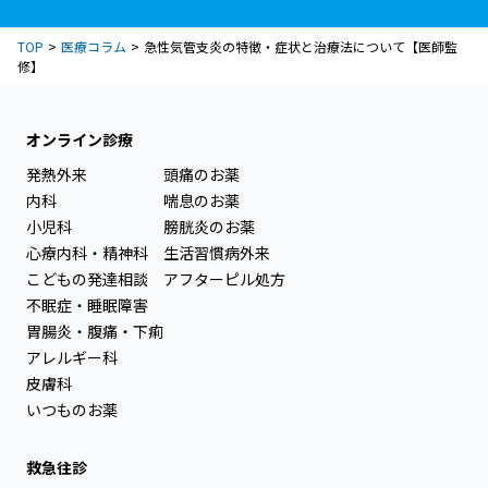
TOP
医療コラム
急性気管支炎の特徴・症状と治療法について【医師監
修】
オンライン診療
発熱外来
頭痛のお薬
内科
喘息のお薬
小児科
膀胱炎のお薬
心療内科・精神科
生活習慣病外来
こどもの発達相談
アフターピル処方
不眠症・睡眠障害
胃腸炎・腹痛・下痢
アレルギー科
皮膚科
いつものお薬
救急往診