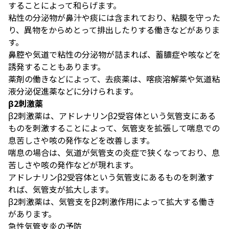
することによって和らげます。
粘性の分泌物が鼻汁や痰には含まれており、粘膜を守った
り、異物をからめとって排出したりする働きなどがありま
す。
鼻腔や気道で粘性の分泌物が詰まれば、蓄膿症や咳などを
誘発することもあります。
薬剤の働きなどによって、去痰薬は、喀痰溶解薬や気道粘
液分泌促進薬などに分けられます。
β2刺激薬
β2刺激薬は、アドレナリンβ2受容体という気管支にある
ものを刺激することによって、気管支を拡張して喘息での
息苦しさや咳の発作などを改善します。
喘息の場合は、気道が気管支の炎症で狭くなっており、息
苦しさや咳の発作などが現れます。
アドレナリンβ2受容体という気管支にあるものを刺激す
れば、気管支が拡大します。
β2刺激薬は、気管支をβ2刺激作用によって拡大する働き
があります。
急性気管支炎の予防