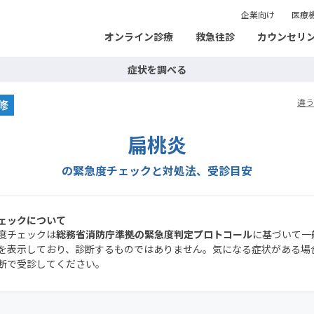
企業向け
医療
オンライン診療
救急往診
カウンセリ
症状を調べる
修
違う
扁桃炎
の緊急度チェックと対処法、受診目安
ェックについて
度チェックは
総務省消防庁準拠の緊急度判定プロトコール
に基づいて一
を表示しており、診断するものではありません。気になる症状がある場
断で受診してください。