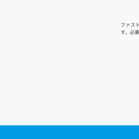
ファス
す。必