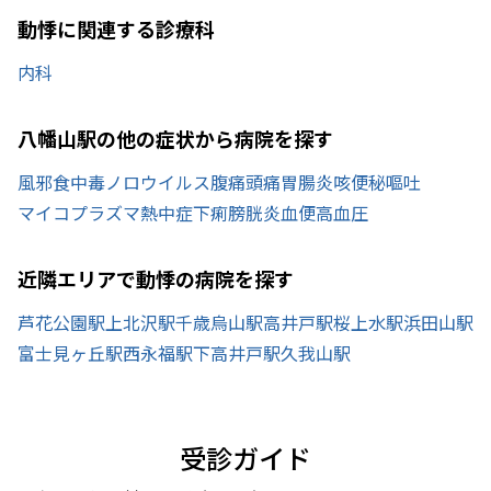
動悸に関連する診療科
内科
八幡山駅の他の症状から病院を探す
風邪
食中毒
ノロウイルス
腹痛
頭痛
胃腸炎
咳
便秘
嘔吐
マイコプラズマ
熱中症
下痢
膀胱炎
血便
高血圧
近隣エリアで動悸の病院を探す
芦花公園駅
上北沢駅
千歳烏山駅
高井戸駅
桜上水駅
浜田山駅
富士見ヶ丘駅
西永福駅
下高井戸駅
久我山駅
受診ガイド