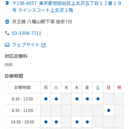
〒156-0057
東京都世田谷区上北沢五丁目１２番１９
号 クインスコート上北沢１階
京王線 八幡山駅下車 徒歩7分
03-3306-7711
ウェブサイト
対応診療科
内科
診療時間
診察時間
月
火
水
木
金
土
日
祝
8:30 - 12:00
●
●
●
●
●
8:30 - 11:00
●
14:30 - 18:00
●
●
●
●