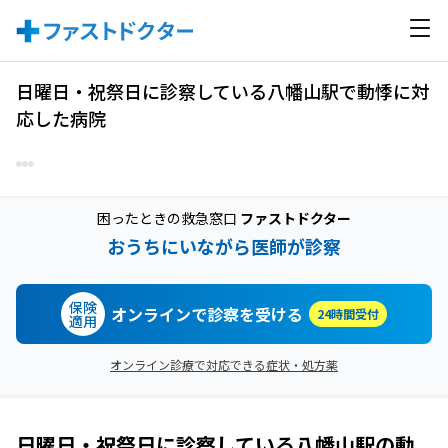
日曜日・祝祭日に診察している八幡山駅で動悸に対
応した病院
困ったときの救急窓口
ファストドクター
おうちにいながら医師が診察
保険
オンラインで診察を受ける
24時間受付
適用
オンライン診療で対応できる症状・処方薬
日曜日・祝祭日に診察している
八幡山駅
の
動