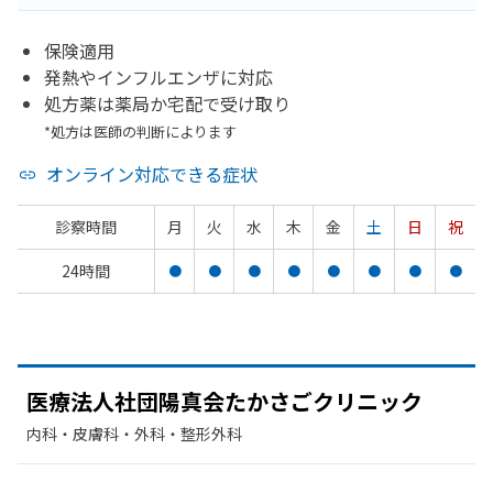
保険適用
発熱やインフルエンザに対応
処方薬は薬局か宅配で受け取り
*処方は医師の判断によります
オンライン対応できる症状
診察時間
月
火
水
木
金
土
日
祝
24時間
●
●
●
●
●
●
●
●
医療法人社団陽真会たかさごクリニック
内科・​皮膚科・​外科・​整形外科