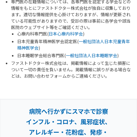
専門医の在籍情報については、各専門医を認定する学会などの
情報をもとにファストドクター株式会社が独自に収集しており
ます。適切な情報提供を心掛けておりますが、情報が更新され
ている可能性がありますので、受診の際は事前に各学会や該当
医院のウェブサイト等をご確認ください。
心療内科専門医(
日本心療内科学会
)
日本児童青年精神医学会認定医(
一般社団法人日本児童青年
精神医学会
)
日本睡眠学会総合専門医(
一般社団法人日本睡眠学会
)
ファストドクター株式会社は、掲載情報によって生じた損害に
ついて一切の責任を負いません。掲載情報に誤りがある場合な
どは、お問い合わせフォームからご連絡ください。
病院へ行かずにスマホで診察
インフル・コロナ、風邪症状、
アレルギー・花粉症、
発疹・