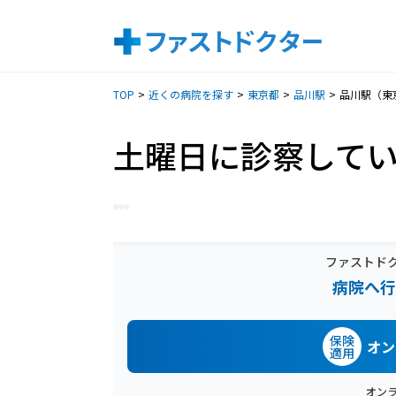
TOP
近くの病院を探す
東京都
品川駅
品川駅（東
土曜日に診察して
ファストド
病院へ行
保険
オン
適用
オン