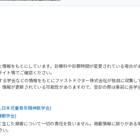
た情報をもとにしています。診療科や診察時間が変更されている場合が
サイト等でご確認ください。
する学会などの情報をもとにファストドクター株式会社が独自に収集し
、情報が更新されている可能性がありますので、受診の際は事前に各学
人日本児童青年精神医学会
)
睡眠学会
)
て生じた損害について一切の責任を負いません。掲載情報に誤りがある
さい。