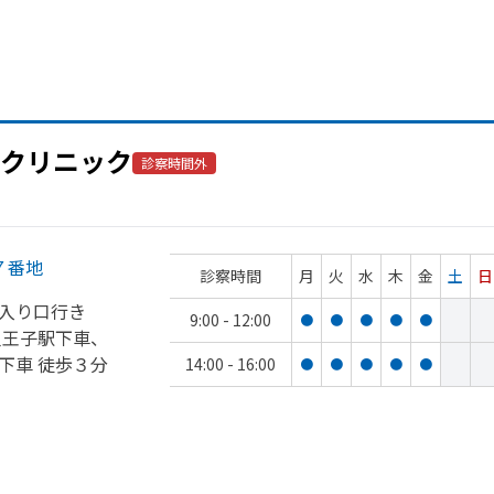
クリニック
診察時間外
７番地
診察時間
月
火
水
木
金
土
日
入り口行き
9:00 - 12:00
●
●
●
●
●
八王子駅下車、
下車 徒歩３分
14:00 - 16:00
●
●
●
●
●