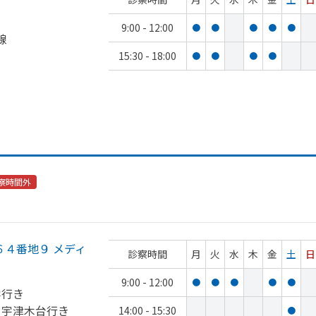
9:00 - 12:00
●
●
●
●
●
線
15:30 - 18:00
●
●
●
●
察時間外
４番地９ メディ
診察時間
月
火
水
木
金
土
日
9:00 - 12:00
●
●
●
●
●
学行き
 宇津木台行き
14:00 - 15:30
●