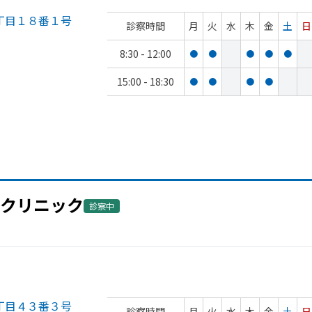
丁目１８番１号
診察時間
月
火
水
木
金
土
日
8:30 - 12:00
●
●
●
●
●
15:00 - 18:30
●
●
●
●
クリニック
診察中
丁目４３番３号
診察時間
月
火
水
木
金
土
日