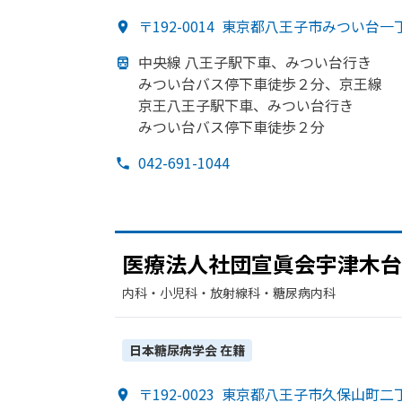
〒192-0014
東京都八王子市みつい台一
中央線 八王子駅下車、
みつい台
行き
みつい台バス停下車徒歩２分、
京王線
京王八王子駅下車、
みつい台
行き
みつい台バス停下車徒歩２分
042-691-1044
医療法人社団宣眞会宇津木台
内科・​小児科・​放射線科・​糖尿病内科
日本糖尿病学会
在籍
〒192-0023
東京都八王子市久保山町二