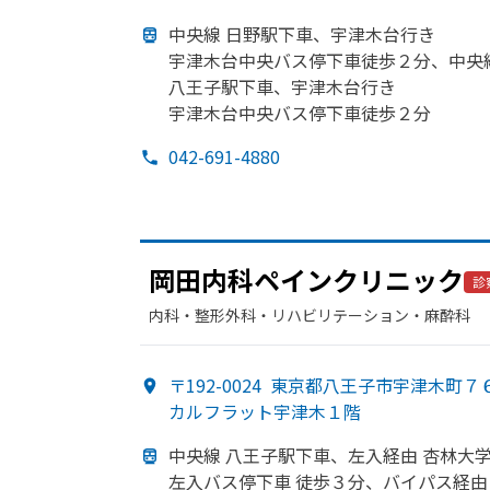
中央線 日野駅下車、
宇津木台行き
宇津木台中央バス停下車徒歩２分、
中央
八王子駅下車、
宇津木台行き
宇津木台中央バス停下車徒歩２分
042-691-4880
岡田内科ペインクリニック
診
内科・​整形外科・​リハビリテーション・​麻酔科
〒192-0024
東京都八王子市宇津木町７６
カルフラット宇津木１階
中央線 八王子駅下車、
左入経由 杏林大
左入バス停下車 徒歩３分、
バイパス経由