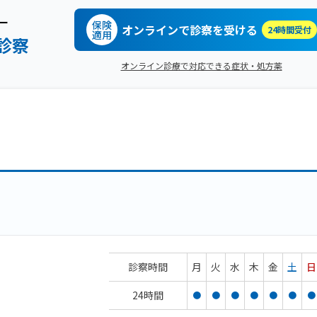
ー
保険
オンラインで診察を受ける
24時間受付
適用
診察
オンライン診療で対応できる症状・処方薬
診察時間
月
火
水
木
金
土
日
24時間
●
●
●
●
●
●
●