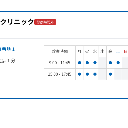
クリニック
診察時間外
４番地１
診察時間
月
火
水
木
金
土
日
徒歩１分
9:00 - 11:45
●
●
●
●
●
15:00 - 17:45
●
●
●
●