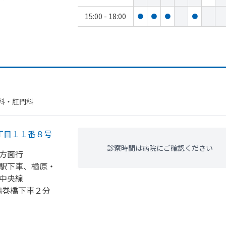
15:00 - 18:00
●
●
●
●
科・​肛門科
丁目１１番８号
診察時間は病院にご確認ください
方
面行
子駅下車、
楢原・
中央線
鶴巻橋下車２分