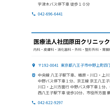
宇津木バス停下車 徒歩１０分
042-696-6441
医療法人社団原田クリニック
内科・​皮膚科・​消化器科・​外科・​整形外科・​胃腸
〒192-0041
東京都八王子市中野上町四
中央線 八王子駅下車、
楢原・川口・上川
中野バス停下車１分、
京王線 京王八王
川口・上川方
面行 中野バス停下車１分、
西八王子駅下車 徒歩10分、
市役所方
面 
042-622-9297