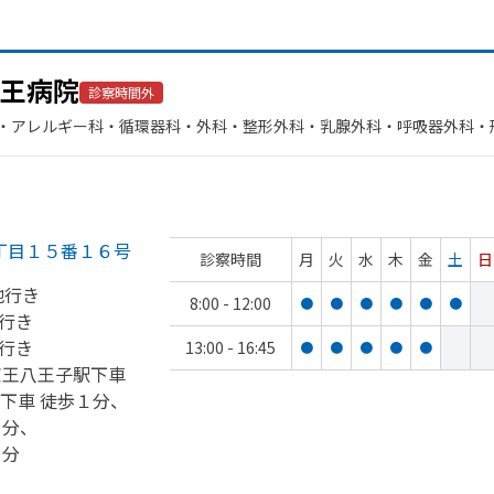
王病院
診察時間外
・​アレルギー科・​循環器科・​外科・​整形外科・​乳腺外科・​呼吸器外科・
​リハビリテーション・​放射線科・​糖尿病内科・​人工透析・​肛門科・​救急
丁目１５番１６号
診察時間
月
火
水
木
金
土
日
地行き
8:00 - 12:00
●
●
●
●
●
●
行き
行き
13:00 - 16:45
●
●
●
●
●
京王八王子駅下車
下車 徒歩１分、
３分、
３分