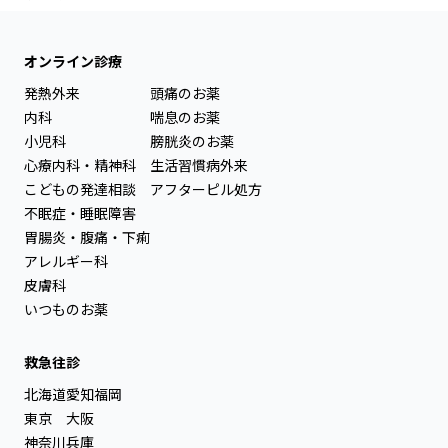
オンライン診療
発熱外来
頭痛のお薬
内科
喘息のお薬
小児科
膀胱炎のお薬
心療内科・精神科
生活習慣病外来
こどもの発達相談
アフターピル処方
不眠症・睡眠障害
胃腸炎・腹痛・下痢
アレルギー科
皮膚科
いつものお薬
救急往診
北海道
愛知
福岡
東京
大阪
神奈川
兵庫