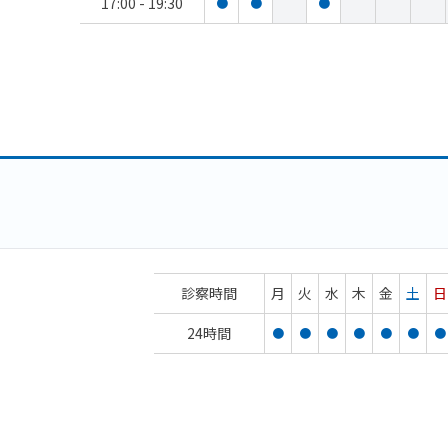
17:00 - 19:30
●
●
●
診察時間
月
火
水
木
金
土
日
24時間
●
●
●
●
●
●
●