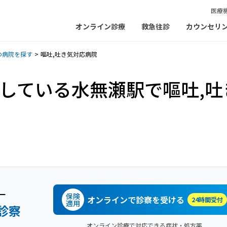
医療
オンライン診療
救急往診
カウンセリ
の病院を探す
嘔吐,吐き気対応病院
)している水無瀬駅で嘔吐,吐
ー
保険
オンラインで診察を受ける
24時間受付
適用
診察
オンライン診療で対応できる症状・処方薬