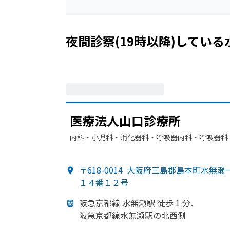
夜間診察(19時以降)している
医療法人山口診療所
内科・​小児科・​消化器科・​呼吸器内科・​呼吸器科
〒618-0014
大阪府三島郡島本町水無瀬
１４番１２号
阪急京都線 水無瀬
駅 徒歩 1 分、
阪急京都線水無瀬駅の
北西側