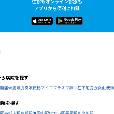
往診もオンライン診療も
アプリから便利に相談
科
から病院を探す
腹痛
頭痛
胃腸炎
咳
便秘
マイコプラズマ
熱中症
下痢
膀胱炎
血便
動
病院を探す
駅
高槻市駅
高槻駅
御殿山駅
枚方市駅
長尾駅
宮之阪駅