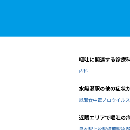
嘔吐に関連する診療
内科
水無瀬駅の他の症状
風邪
食中毒
ノロウイルス
近隣エリアで嘔吐の
島本駅
上牧駅
樟葉駅
牧野