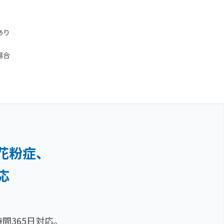
あり
場合
花粉症、
応
間365日対応。