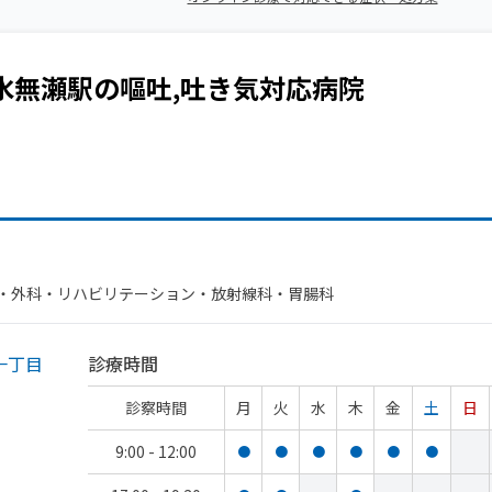
水無瀬駅
の
嘔吐,吐き気
対応病院
・​外科・​リハビリテーション・​放射線科・​胃腸科
一丁目
診療時間
診察時間
月
火
水
木
金
土
日
9:00 - 12:00
●
●
●
●
●
●