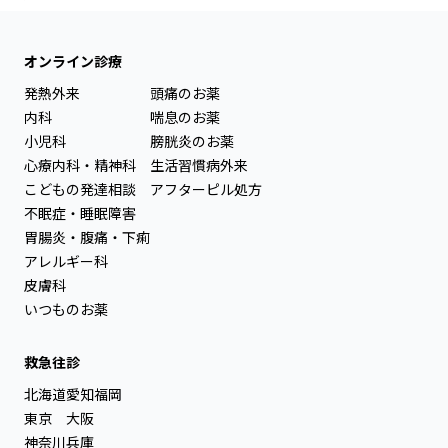
オンライン診療
発熱外来
頭痛のお薬
内科
喘息のお薬
小児科
膀胱炎のお薬
心療内科・精神科
生活習慣病外来
こどもの発達相談
アフターピル処方
不眠症・睡眠障害
胃腸炎・腹痛・下痢
アレルギー科
皮膚科
いつものお薬
救急往診
北海道
愛知
福岡
東京
大阪
神奈川
兵庫