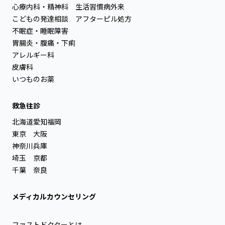
心療内科・精神科
生活習慣病外来
こどもの発達相談
アフターピル処方
不眠症・睡眠障害
胃腸炎・腹痛・下痢
アレルギー科
皮膚科
いつものお薬
救急往診
北海道
愛知
福岡
東京
大阪
神奈川
兵庫
埼玉
京都
千葉
奈良
メディカルカウンセリング
ファストドクターとは