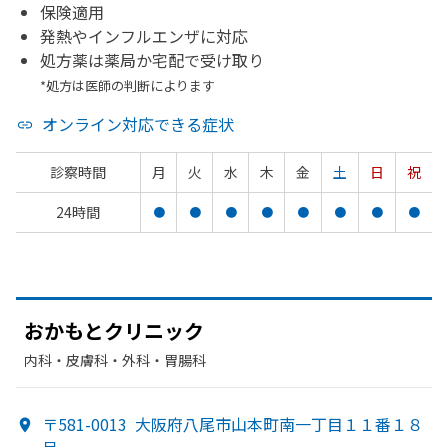
保険適用
発熱やインフルエンザに対応
処方薬は薬局か宅配で受け取り
*処方は医師の判断によります
オンライン対応できる症状
診察時間
月
火
水
木
金
土
日
祝
24時間
●
●
●
●
●
●
●
●
おかもと
クリニック
内科・​皮膚科・​外科・​胃腸科
〒581-0013
大阪府八尾市山本町南一丁目１１番１８