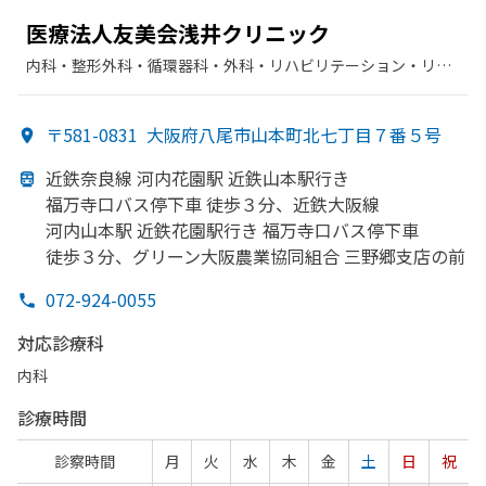
医療法人友美会浅井クリニック
内科・​整形外科・​循環器科・​外科・​リハビリテーション・​リウ
マチ科
〒581-0831
大阪府八尾市山本町北七丁目７番５号
近鉄奈良線 河内花園駅 近鉄山本駅
行き
福万寺口バス停下車 徒歩３分、
近鉄大阪線
河内山本駅 近鉄花園駅行き 福万寺口バス停下車
徒歩３分、
グリーン大阪農業協同組合 三野郷支店の
前
072-924-0055
対応診療科
内科
診療時間
診察時間
月
火
水
木
金
土
日
祝