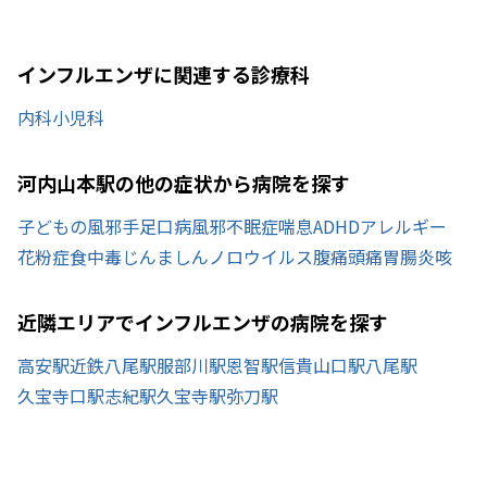
インフルエンザに関連する診療科
内科
小児科
河内山本駅の他の症状から病院を探す
子どもの風邪
手足口病
風邪
不眠症
喘息
ADHD
アレルギー
花粉症
食中毒
じんましん
ノロウイルス
腹痛
頭痛
胃腸炎
咳
近隣エリアでインフルエンザの病院を探す
高安駅
近鉄八尾駅
服部川駅
恩智駅
信貴山口駅
八尾駅
久宝寺口駅
志紀駅
久宝寺駅
弥刀駅