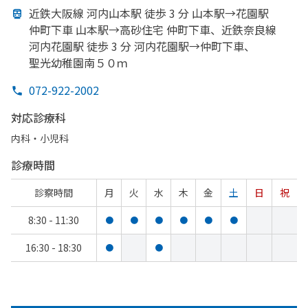
近鉄大阪線 河内山本駅 徒歩 3 分 山本駅→花園駅
仲町下車 山本駅→高砂住宅 仲町下車、
近鉄奈良線
河内花園駅 徒歩 3 分 河内花園駅→仲町下車、
聖光幼稚園南５０ｍ
072-922-2002
対応診療科
内科・​小児科
診療時間
診察時間
月
火
水
木
金
土
日
祝
8:30 - 11:30
●
●
●
●
●
●
16:30 - 18:30
●
●