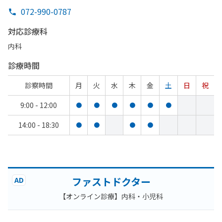
072-990-0787
対応診療科
内科
診療時間
診察時間
月
火
水
木
金
土
日
祝
9:00 - 12:00
●
●
●
●
●
●
14:00 - 18:30
●
●
●
●
ファストドクター
AD
【オンライン診療】内科・小児科