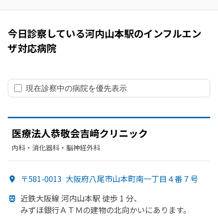
今日診察している
河内山本駅
の
インフルエン
ザ
対応病院
現在診察中の病院を優先表示
医療法人恭敬会吉﨑クリニック
内科・​消化器科・​脳神経外科
〒581-0013
大阪府八尾市山本町南一丁目４番７号
近鉄大阪線 河内山本駅 徒歩 1 分、
みずほ銀行ＡＴＭの
建物の
北向かいに
あります。