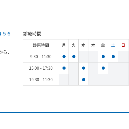
４５６
診療時間
診察時間
月
火
水
木
金
土
日
から、
9:30 - 11:30
●
●
●
●
15:00 - 17:30
●
●
●
19:30 - 11:30
●