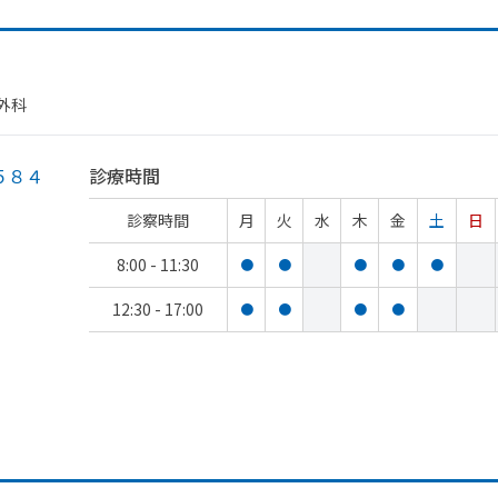
​外科
５８４
診療時間
診察時間
月
火
水
木
金
土
日
8:00 - 11:30
●
●
●
●
●
12:30 - 17:00
●
●
●
●