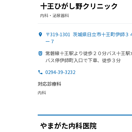
十王ひがし野クリニック
内科・​泌尿器科
〒319-1301
茨城県日立市十王町伊師３
ー７
常磐線十王駅より
徒歩２０分バス十王駅
バス停伊師町入口で
下車、
徒歩３分
0294-39-3232
対応診療科
内科
やまが
た
内科医院