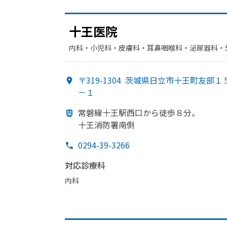
十王医院
内科・​小児科・​皮膚科・​耳鼻咽喉科・​泌尿器科・
〒319-1304
茨城県日立市十王町友部１
－１
常磐線十王駅西口から
徒歩８分。
十王消防署南側
0294-39-3266
対応診療科
内科