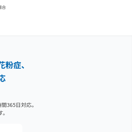
場合
花粉症、
応
間365日対応。
す。