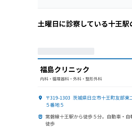
土曜日に診察している
十王駅
福島クリニック
内科・​循環器科・​外科・​整形外科
〒319-1303
茨城県日立市十王町友部東
５番地５
常磐線十王駅から
徒歩５分。
自動車・
自
徒歩