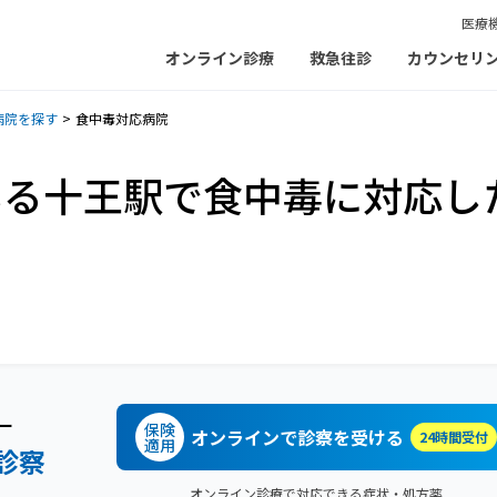
医療
オンライン診療
救急往診
カウンセリ
病院を探す
食中毒対応病院
いる十王駅で食中毒に対応し
ー
保険
オンラインで診察を受ける
24時間受付
適用
診察
オンライン診療で対応できる症状・処方薬