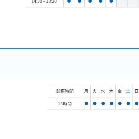
14:30 - 18:20
●
●
●
●
●
診察時間
月
火
水
木
金
土
日
24時間
●
●
●
●
●
●
●