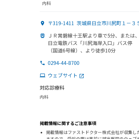
内科
〒319-1411
茨城県日立市川尻町１－３
ＪＲ常磐線十王駅より
車で
5分、
または
日立電鉄バス「川尻海岸入口」
バス停
（国道6号線）、
より
徒歩10分
0294-44-8700
ウェブサイト
対応診療科
内科
掲載情報に関するご注意事項
掲載情報はファストドクター株式会社が収集し
ますので、受診の際は事前に該当医院のウェブ