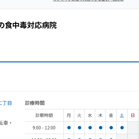
の
食中毒
対応病院
二丁目
診療時間
診察時間
月
火
水
木
金
土
日
転車・
9:00 - 12:00
●
●
●
●
●
●