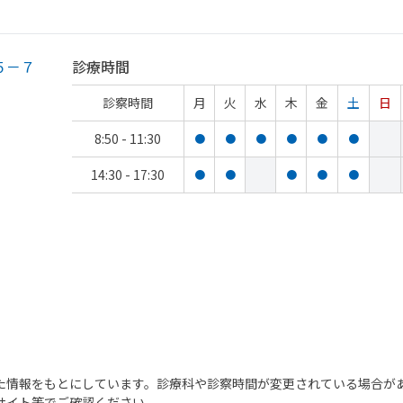
５－７
診療時間
、
診察時間
月
火
水
木
金
土
日
8:50 - 11:30
●
●
●
●
●
●
14:30 - 17:30
●
●
●
●
●
た情報をもとにしています。診療科や診察時間が変更されている場合が
サイト等でご確認ください。