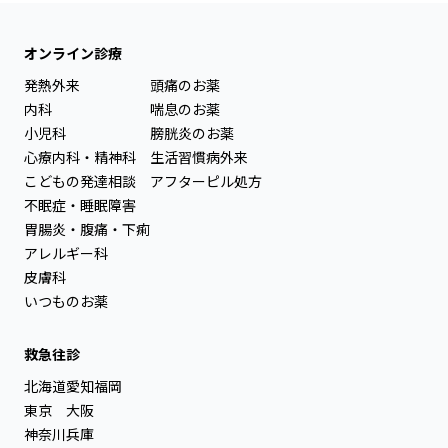
オンライン診療
発熱外来
頭痛のお薬
内科
喘息のお薬
小児科
膀胱炎のお薬
心療内科・精神科
生活習慣病外来
こどもの発達相談
アフターピル処方
不眠症・睡眠障害
胃腸炎・腹痛・下痢
アレルギー科
皮膚科
いつものお薬
救急往診
北海道
愛知
福岡
東京
大阪
神奈川
兵庫