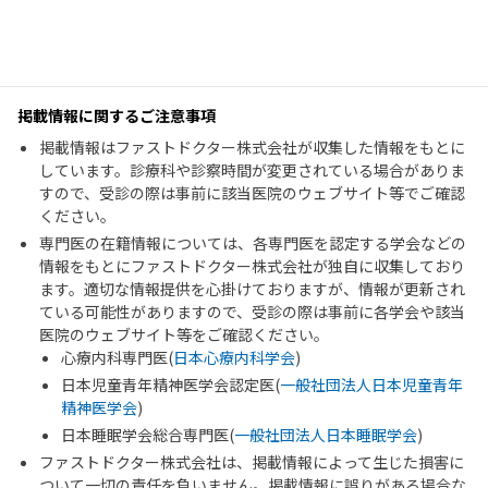
掲載情報に関するご注意事項
掲載情報はファストドクター株式会社が収集した情報をもとに
しています。診療科や診察時間が変更されている場合がありま
すので、受診の際は事前に該当医院のウェブサイト等でご確認
ください。
専門医の在籍情報については、各専門医を認定する学会などの
情報をもとにファストドクター株式会社が独自に収集しており
ます。適切な情報提供を心掛けておりますが、情報が更新され
ている可能性がありますので、受診の際は事前に各学会や該当
医院のウェブサイト等をご確認ください。
心療内科専門医(
日本心療内科学会
)
日本児童青年精神医学会認定医(
一般社団法人日本児童青年
精神医学会
)
日本睡眠学会総合専門医(
一般社団法人日本睡眠学会
)
ファストドクター株式会社は、掲載情報によって生じた損害に
ついて一切の責任を負いません。掲載情報に誤りがある場合な