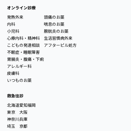
オンライン診療
発熱外来
頭痛のお薬
内科
喘息のお薬
小児科
膀胱炎のお薬
心療内科・精神科
生活習慣病外来
こどもの発達相談
アフターピル処方
不眠症・睡眠障害
胃腸炎・腹痛・下痢
アレルギー科
皮膚科
いつものお薬
救急往診
北海道
愛知
福岡
東京
大阪
神奈川
兵庫
埼玉
京都